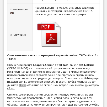
прицел, кольца на Weaver, откидные защитные
Комплектация
крышки, 2 шестигранника, батарейка СR2032,
(?)
:
сaлфeтĸa для oчиcтĸи линз, инструкция
Инструкция:
Описание оптического прицела Leapers Accushot T8 Tactical 2-
16x44:
Оптический прицел
Leapers Accushot T8 Tactical 2-16x44, 30 мм
(SCP3-216UMOA) – это тактический прицел высокой светосилы, с
расширенным диапазоном кратности (от 2 до 16 крат). Прицел может
использоваться как в ближнем бою и при стрельбе в ограниченном
пространстве, так и на средних дистанциях. При кратности 8-16 прицел
идеален для высокоточной стрельбы и охоты. Трубка корпуса имеет
диаметр
30 мм
, объектив со скошенной встроенной линзой диаметром
44 мм
.
Степень светопропускания составляет порядка 95%, линзы имеют
многослойное просветление. Здесь использована сетка Мил-Дот,
вытравленная на стекле, позволяющая быстро оценить удаленность
объекта, такая сетка отличается прочностью и долгим сроком службы.