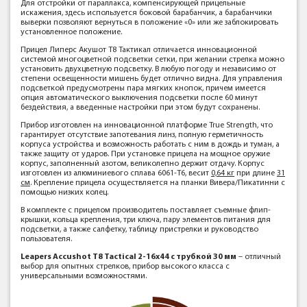
Для отстройки от параллакса, компенсирующей прицельные
искажения, здесь используется боковой барабанчик, а барабанчики
выверки позволяют вернуться в положение «0» или же заблокировать
установленное положение.
Прицел Липерс Акушот Т8 Тактикал отличается инновационной
системой многоцветной подсветки сетки, при желании стрелка можно
установить двухцветную подсветку. В любую погоду и независимо от
степени освещенности мишень будет отлично видна. Для управления
подсветкой предусмотрены пара мягких кнопок, причем имеется
опция автоматического выключения подсветки после 60 минут
бездействия, а введенные настройки при этом будут сохранены.
Прибор изготовлен на инновационной платформе True Strength, что
гарантирует отсутствие запотевания линз, полную герметичность
корпуса устройства и возможность работать с ним в дождь и туман, а
также защиту от ударов. При установке прицела на мощное оружие
корпус, заполненный азотом, великолепно держит отдачу. Корпус
изготовлен из алюминиевого сплава 6061-Т6, весит
0,64 кг
при длине
31
см
. Крепление прицела осуществляется на планки Вивера/Пикатинни с
помощью низких колец.
В комплекте с прицелом производитель поставляет съемные флип-
крышки, кольца крепления, три ключа, пару элементов питания для
подсветки, а также салфетку, таблицу пристрелки и руководство
пользователя.
Leapers Accushot T8 Tactical 2-16x44 с трубкой 30 мм
– отличный
выбор для опытных стрелков, прибор высокого класса с
универсальными возможностями.