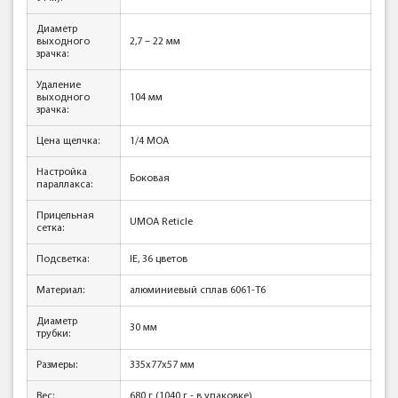
Диаметр
выходного
2,7 – 22 мм
зрачка:
Удаление
выходного
104 мм
зрачка:
Цена щелчка:
1/4 MOA
Настройка
Боковая
параллакса:
Прицельная
UMOA Reticle
сетка:
Подсветка:
IE, 36 цветов
Материал:
алюминиевый сплав 6061-Т6
Диаметр
30 мм
трубки:
Размеры:
335х77х57 мм
Вес:
680 г (1040 г - в упаковке)