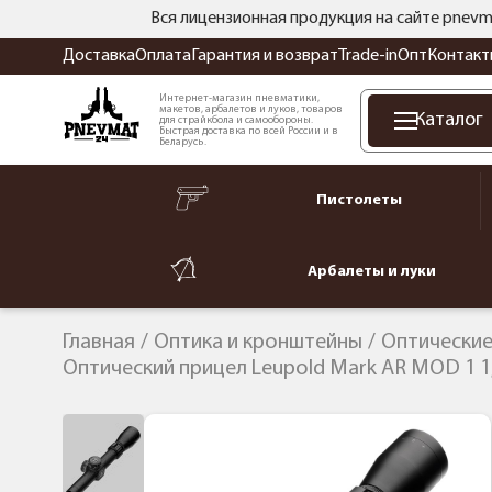
Вся лицензионная продукция на сайте pnevm
Доставка
Оплата
Гарантия и возврат
Trade-in
Опт
Контакт
Интернет-магазин пневматики,
макетов, арбалетов и луков, товаров
Каталог
для страйкбола и самообороны.
Быстрая доставка по всей России и в
Беларусь.
Пистолеты
Арбалеты и луки
Главная
Оптика и кронштейны
Оптические
Оптический прицел Leupold Mark AR MOD 1 1,