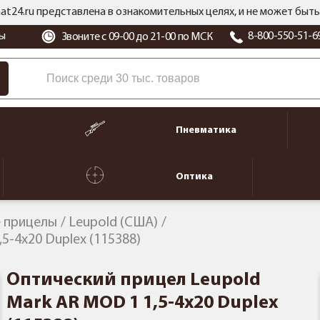
at24.ru представлена в ознакомительных целях, и не может бы
ы
8-800-550-51-6
Звоните с 09-00 до 21-00 по МСК
Пневматика
Оптика
 прицелы
Leupold (США)
5-4x20 Duplex (115388)
Оптический прицел Leupold
Mark AR MOD 1 1,5-4x20 Duplex