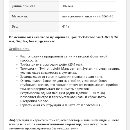
Длина прицела:
307 мм
Материал:
авиационный алюминий 6061-T6
Вес:
414 г
Описание оптического прицела Leupold VX-Freedom 3-9x50, 26
мм, Duplex, без подсветки:
Особенности
:
Расположение прицельной сетки на второй фокальной
плоскости.
Трубка диаметром один дюйм (25,4 мм).
Технология Twilight Light Management System - покрытие линз,
улучшающее видимость в сумерках.
Защищающее от грязи и царапин покрытие для линз.
Оптика имеет башенки для настройки, у которых более
глубокие насечки, что позволяет точнее использовать прибор
тем, кто предпочитает не снимать перчаток.
Регулировка одним пальцем (один щелчок – 1/4 MOA)
позволяет быстро и легко устанавливать и сбрасывать
настройки в поле.
Герметичная конструкция и защита от запотевания.
Информация о характеристиках, комплектации, внешнем виде и цвете
товара
носит ознакомительный характер
; они могут быть
изменены производителем без уведомления.