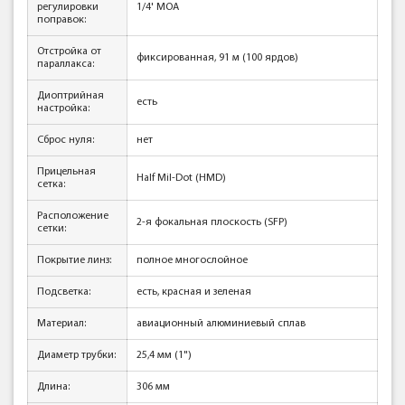
регулировки
1/4' MOA
поправок:
Отстройка от
фиксированная, 91 м (100 ярдов)
параллакса:
Диоптрийная
есть
настройка:
Сброс нуля:
нет
Прицельная
Half Mil-Dot (НМD)
сетка:
Расположение
2-я фокальная плоскость (SFP)
сетки:
Покрытие линз:
полное многослойное
Подсветка:
есть, красная и зеленая
Материал:
авиационный алюминиевый сплав
Диаметр трубки:
25,4 мм (1")
Длина:
306 мм