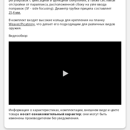
регулировок с фиксацией и функцией обнуления, а также системой
отстройки от параллакса, расположенной сбоку на узле ввода
поправок (SF - side focusing). Диаметр трубки прицела составляет
25,4 мм.
В комплект входят высокие кольца для крепления на планку
Weaver/Picatinny
, что делает его подходящим для различных видов
оружия.
Видеообзор:
Информация о характеристиках, комплектации, внешнем виде и цвете
товара
носит ознакомительный характер
; они могут быть
изменены производителем без уведомления.