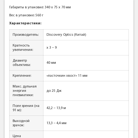
Габариты в упаковке: 340 x 75 x 70 мм
Вес в упаковке: 560 г
Характеристики:
Производитель:
Discovery Optics (Китай)
Кратность
x 3 – 9
увеличения:
Диаметр
40 мм
объектива:
Крепление:
«ласточкин хвост» 11 мм
Макс. дульная
энергия
до 25 Дж
пневматики:
Поле зрения (на
42,2 – 13,9 м
91 м):
Выходной
13,3 – 4,4 мм
зрачок:
Цена