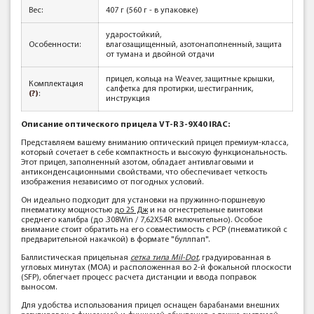
Вес:
407 г (560 г - в упаковке)
ударостойкий,
Особенности:
влагозащищенный, азотонаполненный, защита
от тумана и двойной отдачи
прицел, кольца на Weaver, защитные крышки,
Комплектация
салфетка для протирки, шестигранник,
(?)
:
инструкция
Описание оптического прицела
VT-R 3-9X40 IRAC:
Представляем вашему вниманию оптический прицел премиум-класса,
который сочетает в себе компактность и высокую функциональность.
Этот прицел, заполненный азотом, обладает антивлаговыми и
антиконденсационными свойствами, что обеспечивает четкость
изображения независимо от погодных условий.
Он идеально подходит для установки на пружинно-поршневую
пневматику мощностью
до 25 Дж
и на огнестрельные винтовки
среднего калибра (до .308Win / 7,62Х54R включительно). Особое
внимание стоит обратить на его совместимость с PCP (пневматикой с
предварительной накачкой) в формате "буллпап".
Баллистическая прицельная
сетка типа Mil-Dot
, градуированная в
угловых минутах (МОА) и расположенная во 2-й фокальной плоскости
(SFP), облегчает процесс расчета дистанции и ввода поправок
выносом.
Для удобства использования прицел оснащен барабанами внешних