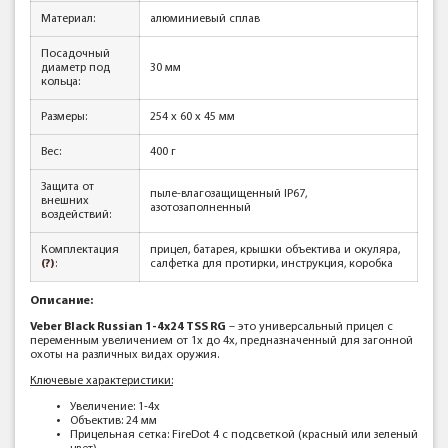
Материал:
алюминиевый сплав
Посадочный
диаметр под
30 мм
кольца:
Размеры:
254 х 60 х 45 мм
Вес:
400 г
Защита от
пыле-влагозащищенный IP67,
внешних
азотозаполненный
воздействий:
Комплектация
прицел, батарея, крышки объектива и окуляра,
(?)
:
салфетка для протирки, инструкция, коробка
Описание:
Veber Black Russian 1-4x24 TSS RG
– это универсальный прицел с
переменным увеличением от 1x до 4x, предназначенный для загонной
охоты на различных видах оружия.
Ключевые характеристики:
Увеличение: 1-4x
Объектив: 24 мм
Прицельная сетка: FireDot 4 с подсветкой (красный или зеленый