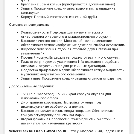
цвет)
Крепление: 30 мм кольца (приобретаются дополнительно)
Защита: Прозрачные крышки линз, водо- и пылезащищенная
конструкция
Корпус: Прочный, изготовлен из цельной трубы
Основные преимущества:
Универсальность: Подходит для пневматического,
огнестрельного нарезного и гладкоствольного оружия.
Высокое качество оптики: Многослойное просветление
обеспечивает четкое изображение даже при слабом освещении.
Широкое поле зрения: Удобная стрельба двумя глазами при
увеличении 1x.
Прочный корпус: Выдерживает отдачу от различного оружия.
Плавно регулируемое увеличение: 1-4x позволяет подобрать
оптимальное увеличение для различных дистанций.
Подсветка прицельной марки: Обеспечивает четкую видимость
в условиях недостаточного освещения.
Защита линз: Прозрачные крышки защищают линзы от царапин.
Дополнительные сведения:
TSS (Thin Side Scope): Тонкий край корпуса окуляра для
максимального обзора.
Диоптрийная коррекция: Настройка окуляра под
индивидуальные особенности зрения.
Высокоточные механизмы ввода поправок: Обеспечивают
точную регулировку прицельной марки.
Вторая фокальная плоскость: Размер прицельной сетки не
изменяется при изменении кратности.
Veber Black Russian 1-4x24 TSS RG
- это универсальный, надежный и