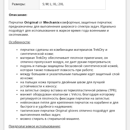
Размеры:
S; M; L; XL; 2XL
Описание:
Перчатки
Original
от
Mechanix
комфортные, защитные перчатки;
предназначены для выполнения широкого спектра задач. Идеально
подойдут для использование в жаркое время года военными и
охотниками.
Особенности:
перчатки сделаны из комбинации материалов TrekDry и
синтетической кожи;
материал TrekDry обеспечивает плотное прилегание, он
отлично пропускает воздух, не дает рукам перегреваться;
ладонь и пальцы защищены бесшовной синтетической кожей,
которая также повышает ловкость при работе;
между большим и указательным пальцами идет защитный слой
из кожи;
на пальцах кожа прошита двойным швом для лучшей
устойчивости к износу;
на запястье сверху вставка из термопластичной резины (TPR);
манжет оборудован клапаном с Velcro, благодаря которому
регулируется плотность фиксации перчатки на запястье;
нейлоновая петля для крепления перчаток на карабине и для
быстрого и удобного надевания;
тактические перчатки Original gloves отлично подойдут для
выполнения любых задач;
можно стирать в стиральной машине.
Предполагаемое использование: