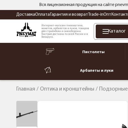
Вся лицензионная продукция на сайте pnevm
Доставка
Оплата
Гарантия и возврат
Trade-in
Опт
Контакт
Интернет-магазин пневматики,
макетов, арбалетов и луков, товаров
Каталог
для страйкбола и самообороны.
Быстрая доставка по всей России и в
Беларусь.
Пистолеты
Арбалеты и луки
Главная
Оптика и кронштейны
Подзорные