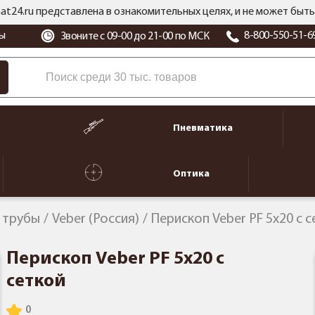
at24.ru представлена в ознакомительных целях, и не может бы
ы
8-800-550-51-6
Звоните с 09-00 до 21-00 по МСК
Пневматика
Оптика
 трубы
Veber (Россия)
Перископ Veber PF 5x20 с 
Перископ Veber PF 5x20 с
сеткой