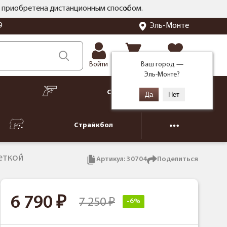
ть приобретена дистанционным способом.
Эль-Монте
9
Корзина
Избранное
Ваш город —
Войти
Эль-Монте
?
Сигнальное
Страйкбол
сеткой
Артикул:
30704
Поделиться
6 790
7 250
-6%