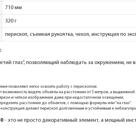
710 мм
320 г
перископ, съемная рукоятка, чехол, инструкция по эк
:
ретий глаз”, позволяющий наблюдать за окружением, не 
ение позволяют легко освоить работу с перископом.
т возможность видеть объекты на расстоянии от 5 метров, а выдвижной 
 яркое и четкое изображение даже при недостаточном освещении.
определять расстояние до объектов, с помощью формулы или “на глаз”.
 конструкция делают перископ долговечным и устойчивым к неблагопр
20
- это не просто декоративный элемент, а мощный инс