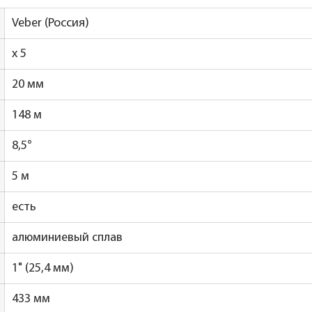
Veber (Россия)
x 5
20 мм
148 м
8,5°
5 м
есть
алюминиевый сплав
1" (25,4 мм)
433 мм