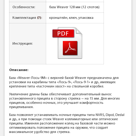
Особенности:
база Weaver 128 мм (12 слотов)
Комплектация
(?)
:
кронштейн, ключ, упаковка
Инструкция:
Описание:
База «Weaver-Лось-9М» с верхней базой Weaver предназначена для
установки на карабины типа «Лось-9», «Лось-9-1» и др., имеющих
крепление типа «ласточкин хвост» на ствольной коробке.
Увеличение длины базы обеспечивает дополнительный вынос
установленного прицела в сторону стрелка ~ на 15 мм. Для многих
прицелов, особенно ночных, это улучшает комфортность
прицеливания.
База позволяет устанавливать ночные прицелы типа NVRS, Dipol, Dedal
и др., а при помощи стоек Weaver коллиматорные или оптические
прицелы. Изменяя расположение колец на базовой части можно
оптимизировать положение прицела на оружии, что создает
максимальное удобство для стрелка.