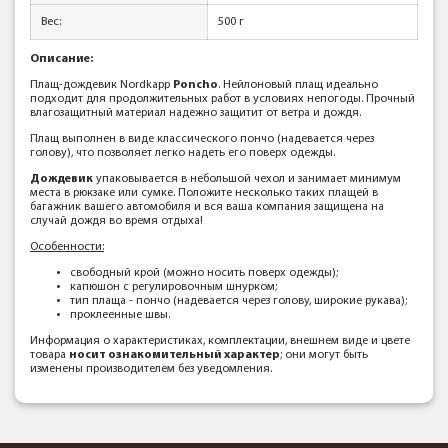
Вес:
500 г
Описание:
Плащ-дождевик Nordkapp
Poncho
. Нейлоновый плащ идеально
подходит для продолжительных работ в условиях непогоды. Прочный
влагозащитный материал надежно защитит от ветра и дождя.
Плащ выполнен в виде классического пончо (надевается через
голову), что позволяет легко надеть его поверх одежды.
Дождевик
упаковывается в небольшой чехол и занимает минимум
места в рюкзаке или сумке. Положите несколько таких плащей в
багажник вашего автомобиля и вся ваша компания защищена на
случай дождя во время отдыха!
Особенности:
свободный крой (можно носить поверх одежды);
капюшон с регулировочным шнурком;
тип плаща - пончо (надевается через голову, широкие рукава);
проклеенные швы.
Информация о характеристиках, комплектации, внешнем виде и цвете
товара
носит ознакомительный характер
; они могут быть
изменены производителем без уведомления.