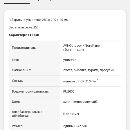
Габариты в упаковке: 280 x 200 x 40 мм
Вес в упаковке: 255 г
Характеристики:
AVI-Outdoor / NordKapp
Производитель:
(Финляндия)
Пол:
унисекс
Назначение:
охота, рыбалка, туризм, прогулки
2
Состав:
нейлон с ПВХ 210 г/м
Водонепроницаемость:
PU2000
Цвет:
хаки (темно-зеленый)
Антибактериальная
Nanosilver
обработка:
Размер:
единый (42-58)