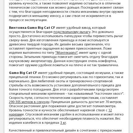
уровень кучности, а также позволяет изделию оставаться в отличном
техническом состоянии как можно дольше. Последний момент связан
с тем, что благодаря неподвижности ствола механизмы внутри оружия
подвергаются меньшему износу, а сам ствол не искривляется в
процессе эксплуатации.
Винтовка Gamo Big Cat CF
имеет удобный взвод, который
осуществляется благодаря
подствольному рычагу
. Это довольно
просто. Достаточно использовать палец руки чтобы переместить рычаг
сверху-вниз. Для изготовления приклада и ложе используется
древесина твердой породы. Их дизайн весьма оригинален, что
оставляет приятные ощущения во время прикосновения. Ложе
изделия выполнено по типу
"Монтекарло"
, имеет щеку с одной
стороны. Затыльник приклада помогает смягчить отдачу благодаря
каучуковому амортизатору. Данная конструкция очень комфортна,
помогает оружию удобнее ложиться на плечо и не так травматична.
Gamo Big Cat CF
имеет удобный прицел, состоящий из мушки, а также
прицельной планки. Его можно регулировать как по горизонтали, так и
вертикально. Для любителей охоты и тренировочно-спортивной
стрельбы есть возможность установки дополнительного прицела для
более точного попадания. Для этого разработчиками предусмотрен
специальный механизм крепления - так называемый "ласточкин хвост".
Скорость пули, согласно техническим характеристикам, составляет
290-305 метров в секунду
. Прицельная дальность достигает 70 метров.
Опасное растояние для поражения цели достигает полкилометра.
Уровень точности и кучности обеспечивает нарезной ствол с
12
нарезам
и. Спусковой механизм удобен в использовании и может легко
регулироваться, что обеспечит необходимую плавность нажатия. Вес
изделия колеблется в пределах
3 кг
.
Качественный и привлекательный дизайн в сочетании с прекрасными