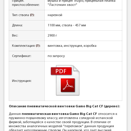
Прицел.
мушка и прицел Truglo, прицельная планка
приспособление:
"Ласточкин хвост"
Тип ствола
(?)
:
нарезной
Длина:
1100 мм, ствола - 457 мм
Вес:
2900 г
Комплектация
(?)
:
винтовка, инструкция, коробка
Сертификат:
по запросу
Инструкция:
Описание пневматической винтовки Gamo Big Cat CF (дерево):
Данная
пневматическая винтовка Gamo Big Cat CF
относится к
пружинно-поршневому классу, изготовлена солидной испанской
фирмой, заботящейся о качестве своей продукции. В отличии от
множества аналогичных моделей "переломок" данная продукция
обладает неподвижным стволом. Он нарезной, что дает высокий