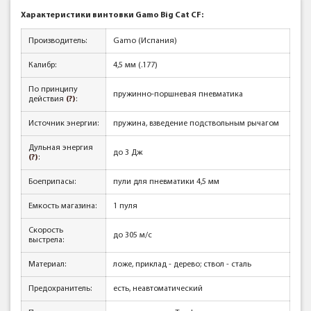
Характеристики винтовки Gamo Big Cat CF:
Производитель:
Gamo (Испания)
Калибр:
4,5 мм (.177)
По принципу
пружинно-поршневая пневматика
действия
(?)
:
Источник энергии:
пружина, взведение подствольным рычагом
Дульная энергия
до 3 Дж
(?)
:
Боеприпасы:
пули для пневматики 4,5 мм
Емкость магазина:
1 пуля
Скорость
до 305 м/с
выстрела:
Материал:
ложе, приклад - дерево; ствол - сталь
Предохранитель:
есть, неавтоматический