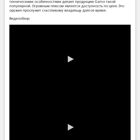
техническими особенностями делают продукцию Gamo такой
популярной. Огромным плюсом является доступность по цене. Это
оружие прослужит счастливому владельцу долгое время.
Видеообзор: