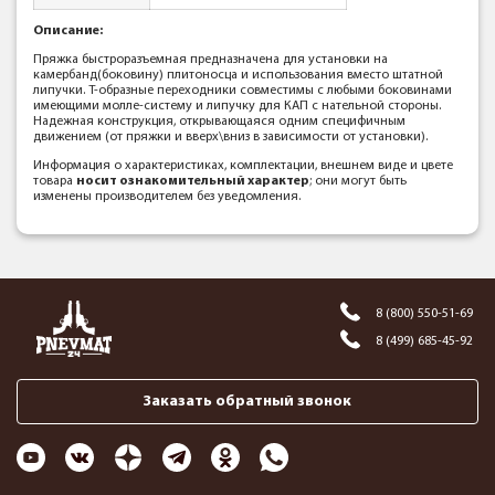
Описание:
Пряжка быстроразъемная предназначена для установки на
камербанд(боковину) плитоносца и использования вместо штатной
липучки. T-образные переходники совместимы с любыми боковинами
имеющими молле-систему и липучку для КАП с нательной стороны.
Надежная конструкция, открывающаяся одним специфичным
движением (от пряжки и вверх\вниз в зависимости от установки).
Информация о характеристиках, комплектации, внешнем виде и цвете
товара
носит ознакомительный характер
; они могут быть
изменены производителем без уведомления.
8 (800) 550-51-69
8 (499) 685-45-92
Заказать обратный звонок