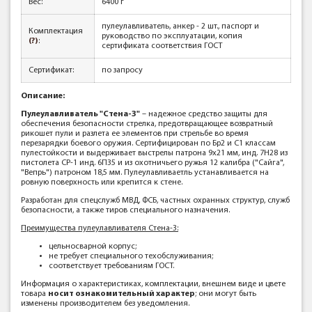
Вес:
6400 г
пулеулавливатель, анкер - 2 шт., паспорт и
Комплектация
руководство по эксплуатации, копия
(?)
:
сертификата соответствия ГОСТ
Сертификат:
по запросу
Описание:
Пулеулавливатель "Стена-3"
– надежное средство защиты для
обеспечения безопасности стрелка, предотвращающее возвратный
рикошет пули и разлета ее элементов при стрельбе во время
перезарядки боевого оружия. Сертифицирован по Бр2 и С1 классам
пулестойкости и выдерживает выстрелы патрона 9х21 мм, инд. 7Н28 из
пистолета СР-1 инд. 6П35 и из охотничьего ружья 12 калибра ("Сайга",
"Вепрь") патроном 18,5 мм. Пулеулавливаетль устанавливается на
ровную поверхность или крепится к стене.
Разработан для спецслужб МВД, ФСБ, частных охранных структур, служб
безопасности, а также тиров специального назначения.
Преимущества пулеулавливателя Стена-3:
цельносварной корпус;
не требует специального техобслуживания;
соответствует требованиям ГОСТ.
Информация о характеристиках, комплектации, внешнем виде и цвете
товара
носит ознакомительный характер
; они могут быть
изменены производителем без уведомления.