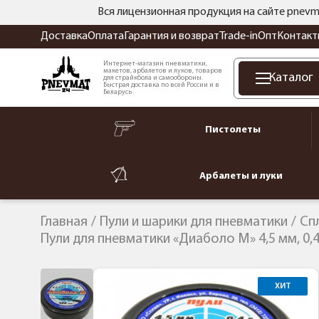
Вся лицензионная продукция на сайте pnevm
Доставка
Оплата
Гарантия и возврат
Trade-in
Опт
Контакт
Интернет-магазин пневматики,
макетов, арбалетов и луков, товаров
Каталог
для страйкбола и самообороны.
Быстрая доставка по всей России и в
Беларусь.
Пистолеты
Арбалеты и луки
Главная
Пули и шарики для пневматики
Сп
Пули для пневматики «Диаболо М» 4,5 мм, 0,40
ХИТ