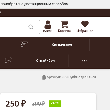
ть приобретена дистанционным способом.
9
Корзина
Избранное
Войти
Сигнальное
Страйкбол
Артикул:
50902
Поделиться
250
390
-36%