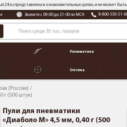
at24.ru представлена в ознакомительных целях, и не может бы
ы
8-800-550-51-6
Звоните с 09-00 до 21-00 по МСК
Пневматика
Оптика
лав (Россия)
 г (500 штук)
Пули для пневматики
«Диаболо М» 4,5 мм, 0,40 г (500