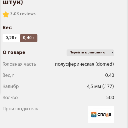
штук)
3.0
3 reviews
Вес:
0,28 г
0,40 г
О товаре
Перейти к описанию
Головная часть
полусферическая (domed)
Вес, г
0,40
Калибр
4,5 мм (.177)
Кол-во
500
Производитель