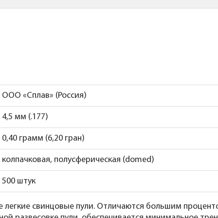
ООО «Сплав» (Россия)
4,5 мм (.177)
0,40 грамм (6,20 гран)
колпачковая, полусферическая (domed)
500 штук
ые легкие свинцовые пули. Отличаются большим процент
ной развесовке пули, обеспечивается минимальное трен