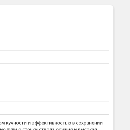
ом кучности и эффективностью в сохранении
ие пули о стенки ствола оружия и высокая