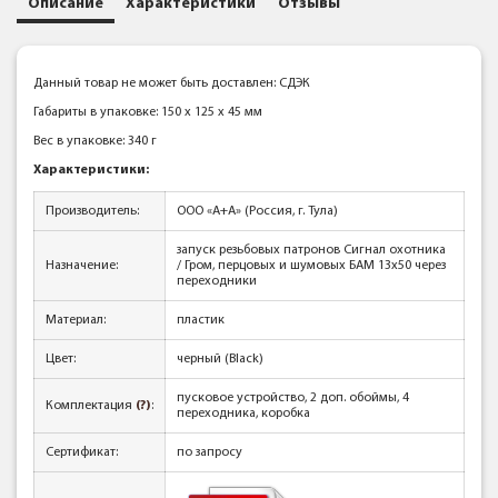
Описание
Характеристики
Отзывы
Данный товар не может быть доставлен: СДЭК
Габариты в упаковке: 150 x 125 x 45 мм
Вес в упаковке: 340 г
Характеристики:
Производитель:
ООО «А+А» (Россия, г. Тула)
запуск резьбовых патронов Сигнал охотника
Назначение:
/ Гром, перцовых и шумовых БАМ 13x50 через
переходники
Материал:
пластик
Цвет:
черный (Black)
пусковое устройство, 2 доп. обоймы, 4
Комплектация
(?)
:
переходника, коробка
Сертификат:
по запросу