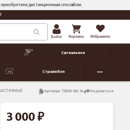
ть приобретена дистанционным способом.
9
Корзина
Избранное
Войти
Сигнальное
Страйкбол
(застежка)
Артикул:
TBDB-BK-XL
Поделиться
3 000