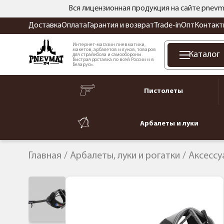
Вся лицензионная продукция на сайте pnevm
Доставка
Оплата
Гарантия и возврат
Trade-in
Опт
Контакт
Интернет-магазин пневматики,
макетов, арбалетов и луков, товаров
Каталог
для страйкбола и самообороны.
Быстрая доставка по всей России и в
Беларусь.
Пистолеты
Арбалеты и луки
Главная
Арбалеты, луки и рогатки
Аксессу