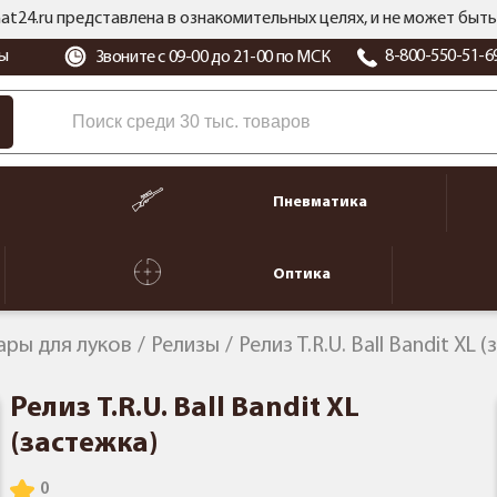
at24.ru представлена в ознакомительных целях, и не может бы
ы
8-800-550-51-6
Звоните с 09-00 до 21-00 по МСК
Пневматика
Оптика
ары для луков
Релизы
Релиз T.R.U. Ball Bandit XL 
Релиз T.R.U. Ball Bandit XL
(застежка)