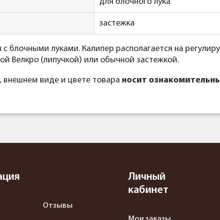
для блочного лука
застежка
 с блочными луками. Калипер располагается на регулир
ой Велкро (липучкой) или обычной застежкой.
, внешнем виде и цвете товара
носит ознакомительны
ация
Личный
кабинет
Отзывы
Мои заказы