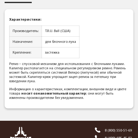
Характеристики
:
Производитель:
T.R.U. Ball (США)
Назначение:
для блочного лука
Крепление:
застежка
Релиз – спусковой механизм для использования с блочными луками.
Калипер располагается на специальном регулируемом ремне. Ремень
может быть скрепляться системой Велкро (липучкой) или обычной
застежкой. Калипер-крюк упрощает зацеп релиза за петельку при
взведении лука.
Информация о характеристиках, комплектации, внешнем виде и цвете
товара
носит ознакомительный характер
; они могут быть
изменены производителем без уведомления.
8 (800) 550-51-69