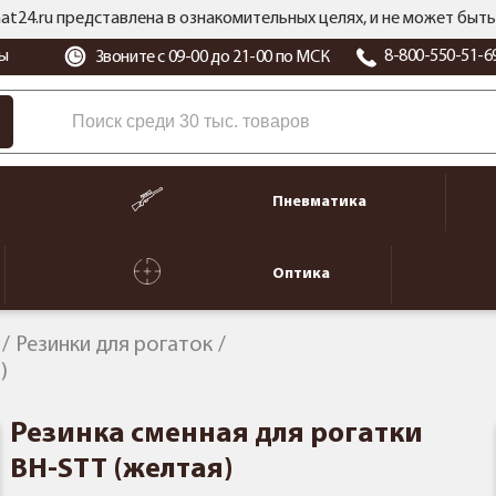
at24.ru представлена в ознакомительных целях, и не может бы
ы
8-800-550-51-6
Звоните с 09-00 до 21-00 по МСК
Пневматика
Оптика
Резинки для рогаток
)
Резинка сменная для рогатки
BH-STT (желтая)