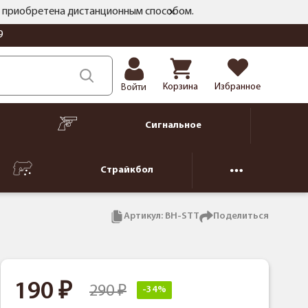
ть приобретена дистанционным способом.
9
Корзина
Избранное
Войти
Сигнальное
Страйкбол
Артикул:
BH-STT
Поделиться
190
290
-34%