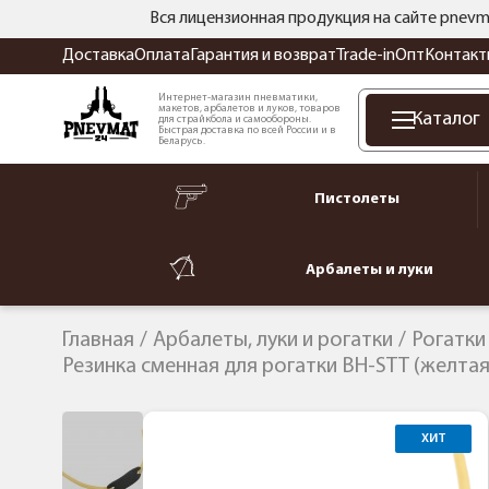
Вся лицензионная продукция на сайте pnevm
Доставка
Оплата
Гарантия и возврат
Trade-in
Опт
Контакт
Интернет-магазин пневматики,
макетов, арбалетов и луков, товаров
Каталог
для страйкбола и самообороны.
Быстрая доставка по всей России и в
Беларусь.
Пистолеты
Арбалеты и луки
Главная
Арбалеты, луки и рогатки
Рогатки
Резинка сменная для рогатки BH-STT (желтая
ХИТ