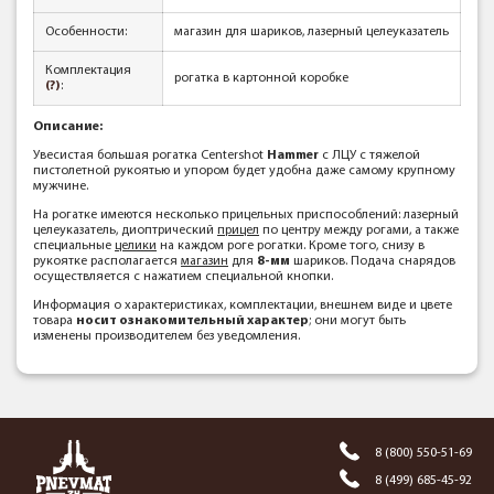
Особенности:
магазин для шариков, лазерный целеуказатель
Комплектация
рогатка в картонной коробке
(?)
:
Описание:
Увесистая большая рогатка Centershot
Hammer
с ЛЦУ с тяжелой
пистолетной рукоятью и упором будет удобна даже самому крупному
мужчине.
На рогатке имеются несколько прицельных приспособлений: лазерный
целеуказатель, диоптрический
прицел
по центру между рогами, а также
специальные
целики
на каждом роге рогатки. Кроме того, снизу в
рукоятке располагается
магазин
для
8-мм
шариков. Подача снарядов
осуществляется с нажатием специальной кнопки.
Информация о характеристиках, комплектации, внешнем виде и цвете
товара
носит ознакомительный характер
; они могут быть
изменены производителем без уведомления.
8 (800) 550-51-69
8 (499) 685-45-92