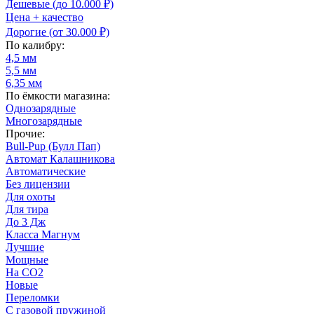
Дешевые (до 10.000 ₽)
Цена + качество
Дорогие (от 30.000 ₽)
По калибру:
4,5 мм
5,5 мм
6,35 мм
По ёмкости магазина:
Однозарядные
Многозарядные
Прочие:
Bull-Pup (Булл Пап)
Автомат Калашникова
Автоматические
Без лицензии
Для охоты
Для тира
До 3 Дж
Класса Магнум
Лучшие
Мощные
На CO2
Новые
Переломки
С газовой пружиной