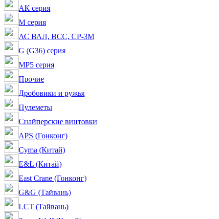
АК серия
M серия
АС ВАЛ, ВСС, СР-3М
G (G36) серия
MP5 серия
Прочие
Дробовики и ружья
Пулеметы
Снайперские винтовки
APS (Гонконг)
Cyma (Китай)
E&L (Китай)
East Crane (Гонконг)
G&G (Тайвань)
LCT (Тайвань)