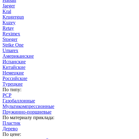
Hatsan
Jaeger
Kral
Krugergun
Kuzey
Retay
Reximex
Stoeger
Strike One
Umarex
Американские
Испанские
Китайские
Немецкие
Российские
Турецкие
По типу:
PCP
Газобаллонные
Мультикомпрессионные
Пружинно-поршневые
По материалу приклада:
Пластик
Дерево
По цене: