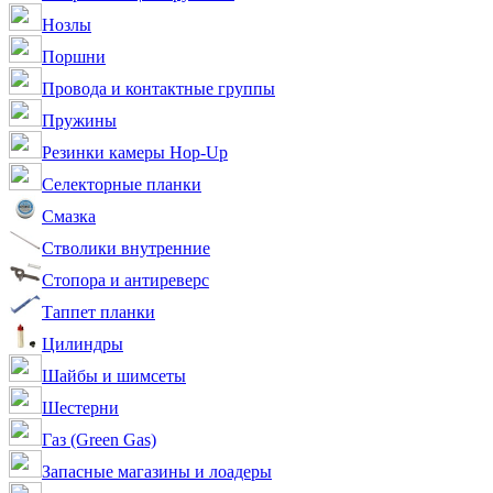
Нозлы
Поршни
Провода и контактные группы
Пружины
Резинки камеры Hop-Up
Селекторные планки
Смазка
Стволики внутренние
Стопора и антиреверс
Таппет планки
Цилиндры
Шайбы и шимсеты
Шестерни
Газ (Green Gas)
Запасные магазины и лоадеры