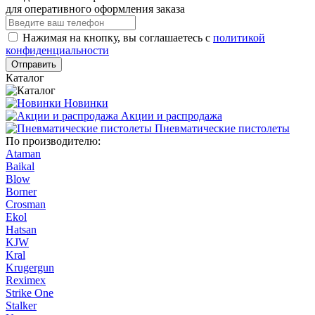
для оперативного оформления заказа
Нажимая на кнопку, вы соглашаетесь с
политикой
конфиденциальности
Отправить
Каталог
Новинки
Акции и распродажа
Пневматические пистолеты
По производителю:
Ataman
Baikal
Blow
Borner
Crosman
Ekol
Hatsan
KJW
Kral
Krugergun
Reximex
Strike One
Stalker