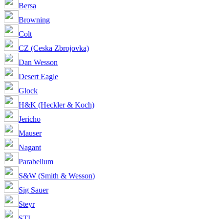
Bersa
Browning
Colt
CZ (Ceska Zbrojovka)
Dan Wesson
Desert Eagle
Glock
H&K (Heckler & Koch)
Jericho
Mauser
Nagant
Parabellum
S&W (Smith & Wesson)
Sig Sauer
Steyr
STI