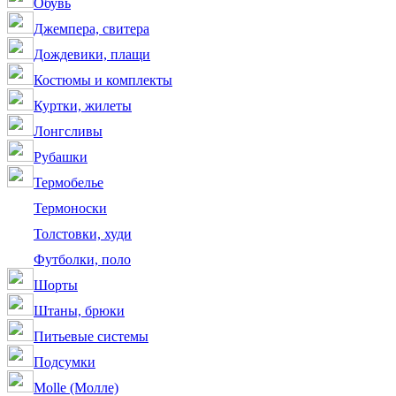
Обувь
Джемпера, свитера
Дождевики, плащи
Костюмы и комплекты
Куртки, жилеты
Лонгсливы
Рубашки
Термобелье
Термоноски
Толстовки, худи
Футболки, поло
Шорты
Штаны, брюки
Питьевые системы
Подсумки
Molle (Молле)