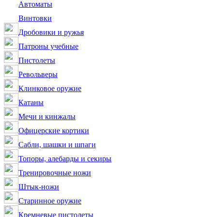
Автоматы
Винтовки
Дробовики и ружья
Патроны учебные
Пистолеты
Револьверы
Клинковое оружие
Катаны
Мечи и кинжалы
Офицерские кортики
Сабли, шашки и шпаги
Топоры, алебарды и секиры
Тренировочные ножи
Штык-ножи
Старинное оружие
Кремневые пистолеты