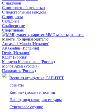
С накачкой
С пистолетной рукоятью
С подствольным взводом
С прицелом
Складные
Снайперские
Спортивные
ММГ, макеты, раритет
Макеты по производителю:
Armas del Mundo (Испания)
Art Gladius (Испания)
Denix (Испания)
Кадет (Россия)
Концерн Калашников (Россия)
Молот Армз (Россия)
Пашихинъ (Россия)
Военная атрибутика, РАРИТЕТ
Гранаты
Комплектующие и тюнинг
Панно, подставки, аксессуары
Стрелковое оружие