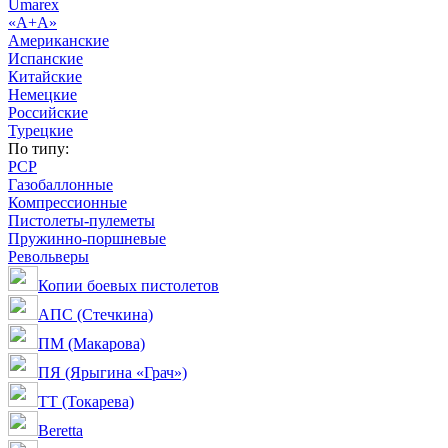
Umarex
«А+А»
Американские
Испанские
Китайские
Немецкие
Российские
Турецкие
По типу:
PCP
Газобаллонные
Компрессионные
Пистолеты-пулеметы
Пружинно-поршневые
Револьверы
Копии боевых пистолетов
АПС (Стечкина)
ПМ (Макарова)
ПЯ (Ярыгина «Грач»)
ТТ (Токарева)
Beretta