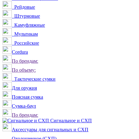
Рейдовые
Штурмовые
Камуфляжные
Мультикам
Российские
Сordura
По брендам:
По объему:
Тактические сумки
Для оружия
Поясная сумка
Сумка-баул
По брендам:
Сигнальное и СХП
Аксессуары для сигнальных и СХП
Охолощенное (СХП)