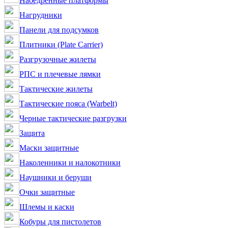
Набедренные платформы
Нагрудники
Панели для подсумков
Плитники (Plate Carrier)
Разгрузочные жилеты
РПС и плечевые лямки
Тактические жилеты
Тактические пояса (Warbelt)
Черные тактические разгрузки
Защита
Маски защитные
Наколенники и налокотники
Наушники и беруши
Очки защитные
Шлемы и каски
Кобуры для пистолетов