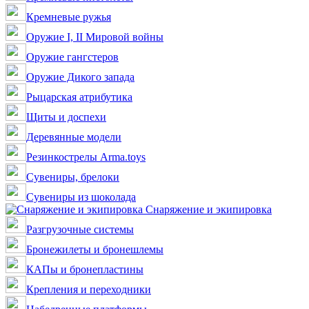
Кремневые ружья
Оружие I, II Мировой войны
Оружие гангстеров
Оружие Дикого запада
Рыцарская атрибутика
Щиты и доспехи
Деревянные модели
Резинкострелы Arma.toys
Сувениры, брелоки
Сувениры из шоколада
Снаряжение и экипировка
Разгрузочные системы
Бронежилеты и бронешлемы
КАПы и бронепластины
Крепления и переходники