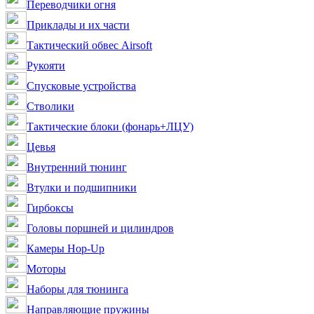
Переводчики огня
Приклады и их части
Тактический обвес Airsoft
Рукояти
Спусковые устройства
Стволики
Тактические блоки (фонарь+ЛЦУ)
Цевья
Внутренний тюнинг
Втулки и подшипники
Гирбоксы
Головы поршней и цилиндров
Камеры Hop-Up
Моторы
Наборы для тюнинга
Направляющие пружины