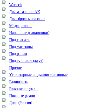
Wartech
Для магазинов АК
Для сброса магазинов
Медицинские
Напашные (напашники)
Под гранаты
Под магазины
Под рации
Под турникет (жгут)
Прочие
Утилитарные и административные
Радиосвязь
Рюкзаки и сумки
Поясные ремни
Долг (Россия)