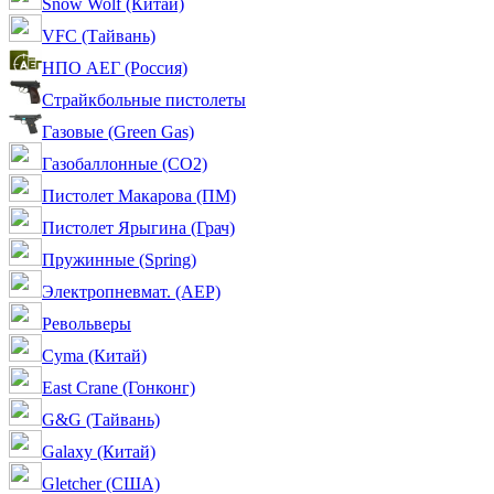
Snow Wolf (Китай)
VFC (Тайвань)
НПО АЕГ (Россия)
Страйкбольные пистолеты
Газовые (Green Gas)
Газобаллонные (CO2)
Пистолет Макарова (ПМ)
Пистолет Ярыгина (Грач)
Пружинные (Spring)
Электропневмат. (AEP)
Револьверы
Cyma (Китай)
East Crane (Гонконг)
G&G (Тайвань)
Galaxy (Китай)
Gletcher (США)