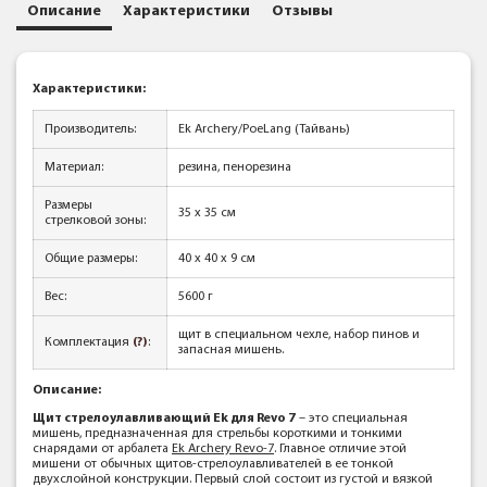
Описание
Характеристики
Отзывы
Характеристики
:
Производитель:
Ek Archery/PoeLang (Тайвань)
Материал:
резина, пенорезина
Размеры
35 х 35 см
стрелковой зоны:
Общие размеры:
40 х 40 х 9 см
Вес:
5600 г
щит в специальном чехле, набор пинов и
Комплектация
(?)
:
запасная мишень.
Описание:
Щит стрелоулавливающий Ek для Revo 7
– это специальная
мишень, предназначенная для стрельбы короткими и тонкими
снарядами от арбалета
Ek Archery Revo-7
. Главное отличие этой
мишени от обычных щитов-стрелоулавливателей в ее тонкой
двухслойной конструкции. Первый слой состоит из густой и вязкой