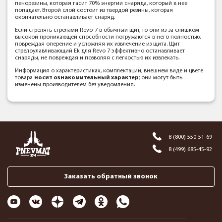
пенорезины, которая гасит 70% энергии снаряда, который в нее
попадает. Второй слой состоит из твердой резины, которая
окончательно останавливает снаряд.
Если стрелять стрелами Revo-7 в обычный щит, то они из-за слишком
высокой проникающей способности погружаются в него полностью,
повреждая оперение и усложняя их извлечение из щита. Щит
стрелоулавливающий Ek для Revo 7 эффективно останавливает
снаряды, не повреждая и позволяя с легкостью их извлекать.
Информация о характеристиках, комплектации, внешнем виде и цвете
товара
носит ознакомительный характер
; они могут быть
изменены производителем без уведомления.
8 (800) 550-51-69
8 (499) 685-45-92
Заказать обратный звонок