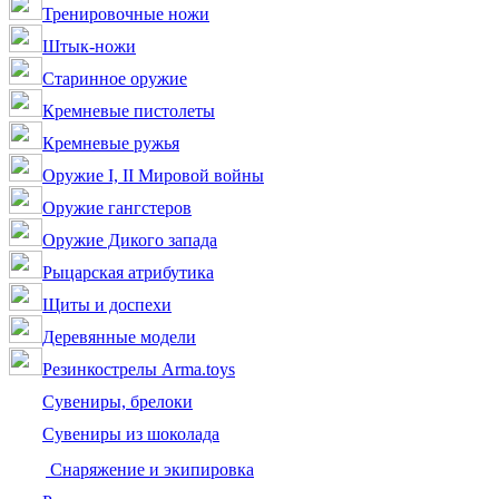
Тренировочные ножи
Штык-ножи
Старинное оружие
Кремневые пистолеты
Кремневые ружья
Оружие I, II Мировой войны
Оружие гангстеров
Оружие Дикого запада
Рыцарская атрибутика
Щиты и доспехи
Деревянные модели
Резинкострелы Arma.toys
Сувениры, брелоки
Сувениры из шоколада
Снаряжение и экипировка