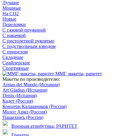
Лучшие
Мощные
На CO2
Новые
Переломки
С газовой пружиной
С накачкой
С пистолетной рукоятью
С подствольным взводом
С прицелом
Складные
Снайперские
Спортивные
ММГ, макеты, раритет
Макеты по производителю:
Armas del Mundo (Испания)
Art Gladius (Испания)
Denix (Испания)
Кадет (Россия)
Концерн Калашников (Россия)
Молот Армз (Россия)
Пашихинъ (Россия)
Военная атрибутика, РАРИТЕТ
Гранаты