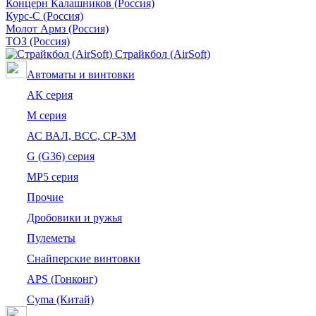
Концерн Калашников (Россия)
Курс-С (Россия)
Молот Армз (Россия)
ТОЗ (Россия)
Страйкбол (AirSoft)
Автоматы и винтовки
АК серия
M серия
АС ВАЛ, ВСС, СР-3М
G (G36) серия
MP5 серия
Прочие
Дробовики и ружья
Пулеметы
Снайперские винтовки
APS (Гонконг)
Cyma (Китай)