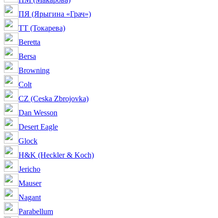
ПЯ (Ярыгина «Грач»)
ТТ (Токарева)
Beretta
Bersa
Browning
Colt
CZ (Ceska Zbrojovka)
Dan Wesson
Desert Eagle
Glock
H&K (Heckler & Koch)
Jericho
Mauser
Nagant
Parabellum