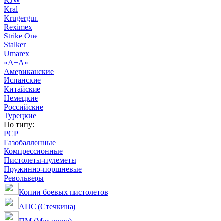
KJW
Kral
Krugergun
Reximex
Strike One
Stalker
Umarex
«А+А»
Американские
Испанские
Китайские
Немецкие
Российские
Турецкие
По типу:
PCP
Газобаллонные
Компрессионные
Пистолеты-пулеметы
Пружинно-поршневые
Револьверы
Копии боевых пистолетов
АПС (Стечкина)
ПМ (Макарова)