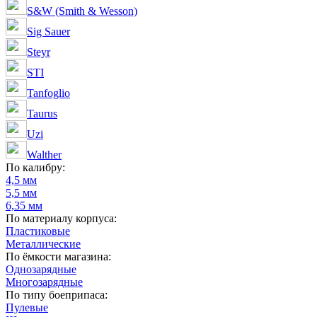
S&W (Smith & Wesson)
Sig Sauer
Steyr
STI
Tanfoglio
Taurus
Uzi
Walther
По калибру:
4,5 мм
5,5 мм
6,35 мм
По материалу корпуса:
Пластиковые
Металлические
По ёмкости магазина:
Однозарядные
Многозарядные
По типу боеприпаса:
Пулевые