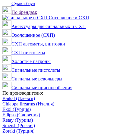
Сумка-баул
По брендам:
Сигнальное и СХП
Аксессуары для сигнальных и СХП
Охолощенное (СХП)
СХП автоматы, винтовки
СХП пистолеты
Холостые патроны
Сигнальные пистолеты
Сигнальные револьверы
Сигнальные приспособления
По производителю:
Baikal (Ижевск)
Chiappa firearms (Италия)
Ekol (Турция)
Ellipso (Словения)
Retay (Турция)
Smersh (Россия)
Zoraki (Турция)