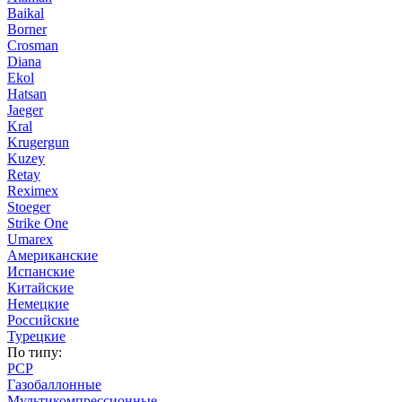
Baikal
Borner
Crosman
Diana
Ekol
Hatsan
Jaeger
Kral
Krugergun
Kuzey
Retay
Reximex
Stoeger
Strike One
Umarex
Американские
Испанские
Китайские
Немецкие
Российские
Турецкие
По типу:
PCP
Газобаллонные
Мультикомпрессионные