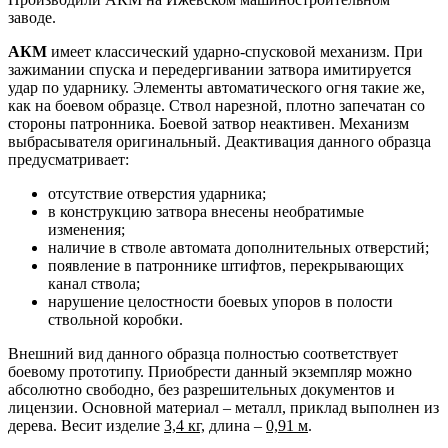
заводе.
АКМ
имеет классический ударно-спусковой механизм. При
зажимании спуска и передергивании затвора имитируется
удар по ударнику. Элементы автоматического огня такие же,
как на боевом образце. Ствол нарезной, плотно запечатан со
стороны патронника. Боевой затвор неактивен. Механизм
выбрасывателя оригинальный. Деактивация данного образца
предусматривает:
отсутствие отверстия ударника;
в конструкцию затвора внесены необратимые
изменения;
наличие в стволе автомата дополнительных отверстий;
появление в патроннике штифтов, перекрывающих
канал ствола;
нарушение целостности боевых упоров в полости
ствольной коробки.
Внешний вид данного образца полностью соответствует
боевому прототипу. Приобрести данный экземпляр можно
абсолютно свободно, без разрешительных документов и
лицензии. Основной материал – металл, приклад выполнен из
дерева. Весит изделие
3,4 кг,
длина –
0,91 м
.