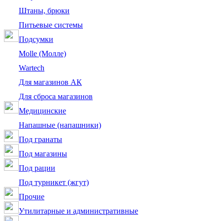
Штаны, брюки
Питьевые системы
Подсумки
Molle (Молле)
Wartech
Для магазинов АК
Для сброса магазинов
Медицинские
Напашные (напашники)
Под гранаты
Под магазины
Под рации
Под турникет (жгут)
Прочие
Утилитарные и административные