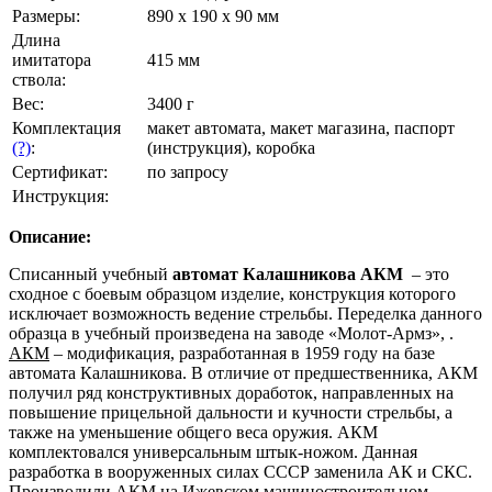
Размеры:
890 x 190 x 90 мм
Длина
имитатора
415 мм
ствола:
Вес:
3400 г
Комплектация
макет автомата, макет магазина, паспорт
(?)
:
(инструкция), коробка
Сертификат:
по запросу
Инструкция:
Описание:
Списанный учебный
автомат Калашникова АКМ
– это
сходное с боевым образцом изделие, конструкция которого
исключает возможность ведение стрельбы. Переделка данного
образца в учебный произведена на заводе «Молот-Армз», .
АКМ
– модификация, разработанная в 1959 году на базе
автомата Калашникова. В отличие от предшественника, АКМ
получил ряд конструктивных доработок, направленных на
повышение прицельной дальности и кучности стрельбы, а
также на уменьшение общего веса оружия. АКМ
комплектовался универсальным штык-ножом. Данная
разработка в вооруженных силах СССР заменила АК и СКС.
Производили АКМ на Ижевском машиностроительном