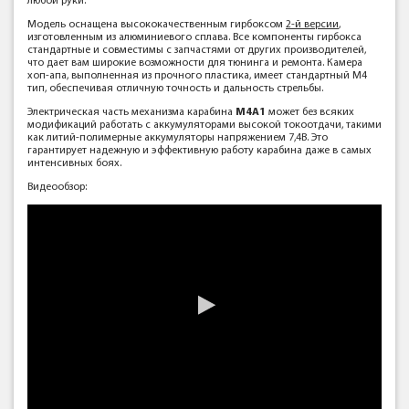
любой руки.
Модель оснащена высококачественным гирбоксом
2-й версии
,
изготовленным из алюминиевого сплава. Все компоненты гирбокса
стандартные и совместимы с запчастями от других производителей,
что дает вам широкие возможности для тюнинга и ремонта. Камера
хоп-апа, выполненная из прочного пластика, имеет стандартный М4
тип, обеспечивая отличную точность и дальность стрельбы.
Электрическая часть механизма карабина
M4A1
может без всяких
модификаций работать с аккумуляторами высокой токоотдачи, такими
как литий-полимерные аккумуляторы напряжением 7,4В. Это
гарантирует надежную и эффективную работу карабина даже в самых
интенсивных боях.
Видеообзор: