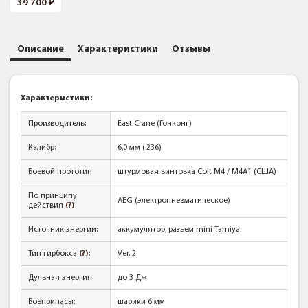
39 700
Описание
Характеристики
Отзывы
Характеристики:
Производитель:
East Crane (Гонконг)
Калибр:
6,0 мм (.236)
Боевой прототип:
штурмовая винтовка Colt M4 / M4A1 (США)
По принципу
AEG (электропневматическое)
действия
(?)
:
Источник энергии:
аккумулятор, разъем mini Tamiya
Тип гирбокса
(?)
:
Ver. 2
Дульная энергия:
до 3 Дж
Боеприпасы:
шарики 6 мм