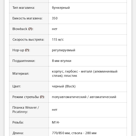
Тип магазина:
бункерный
Емкость магазина:
350
Blowback
(?)
:
нет
Скорость выстрела:
115 м/с
Hop-up
(?)
:
регулируемый
Подшипники:
8 мм втулки
корпус, гирбокс - металл (алюминиевый
Материал:
сплав); пластик
Цвет:
черный (Black)
Режим стрельбы
(?)
:
полуавтоматический / автоматический
Планка Weaver /
нет
Picatinny:
Резьба:
М14-
Длина:
770/850 мм, ствола - 280 мм