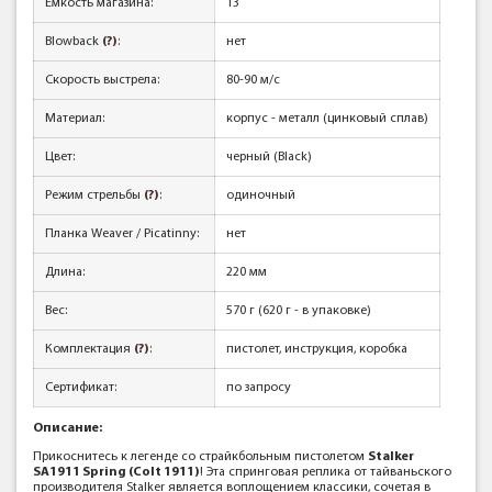
Емкость магазина:
13
Blowback
(?)
:
нет
Скорость выстрела:
80-90 м/с
Материал:
корпус - металл (цинковый сплав)
Цвет:
черный (Black)
Режим стрельбы
(?)
:
одиночный
Планка Weaver / Picatinny:
нет
Длина:
220 мм
Вес:
570 г (620 г - в упаковке)
Комплектация
(?)
:
пистолет, инструкция, коробка
Сертификат:
по запросу
Описание:
Прикоснитесь к легенде со страйкбольным пистолетом
Stalker
SA1911 Spring (Colt 1911)
! Эта спринговая реплика от тайваньского
производителя Stalker является воплощением классики, сочетая в