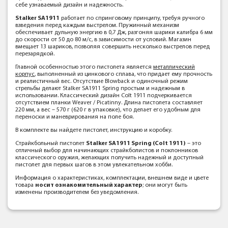
себе узнаваемый дизайн и надежность.
Stalker SA1911
работает по спринговому принципу, требуя ручного
взведения перед каждым выстрелом. Пружинный механизм
обеспечивает дульную энергию в 0,7 Дж, разгоняя шарики калибра 6 мм
до скорости от 50 до 80 м/с, в зависимости от условий. Магазин
вмещает 13 шариков, позволяя совершить несколько выстрелов перед
перезарядкой.
Главной особенностью этого пистолета является
металлический
корпус
, выполненный из цинкового сплава, что придает ему прочность
и реалистичный вес. Отсутствие Blowback и одиночный режим
стрельбы делают Stalker SA1911 Spring простым и надежным в
использовании. Классический дизайн Colt 1911 подчеркивается
отсутствием планки Weaver / Picatinny. Длина пистолета составляет
220 мм, а вес – 570 г (620 г в упаковке), что делает его удобным для
переноски и маневрирования на поле боя.
В комплекте вы найдете пистолет, инструкцию и коробку.
Страйкбольный пистолет
Stalker SA1911 Spring (Colt 1911)
– это
отличный выбор для начинающих страйкболистов и поклонников
классического оружия, желающих получить надежный и доступный
пистолет для первых шагов в этом увлекательном хобби.
Информация о характеристиках, комплектации, внешнем виде и цвете
товара
носит ознакомительный характер
; они могут быть
изменены производителем без уведомления.