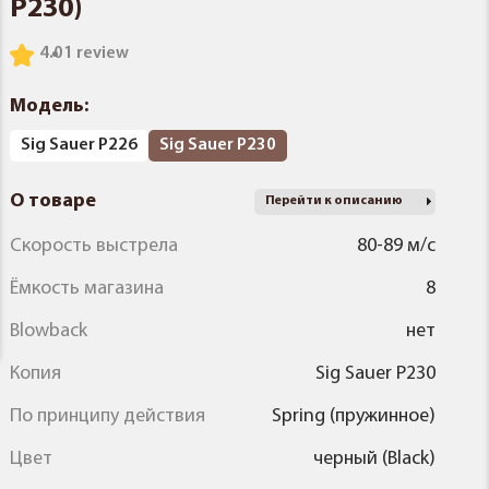
P230)
4.0
1 review
Модель:
Sig Sauer P226
Sig Sauer P230
О товаре
Перейти к описанию
Скорость выстрела
80-89 м/с
Ёмкость магазина
8
Blowback
нет
Копия
Sig Sauer P230
По принципу действия
Spring (пружинное)
Цвет
черный (Black)