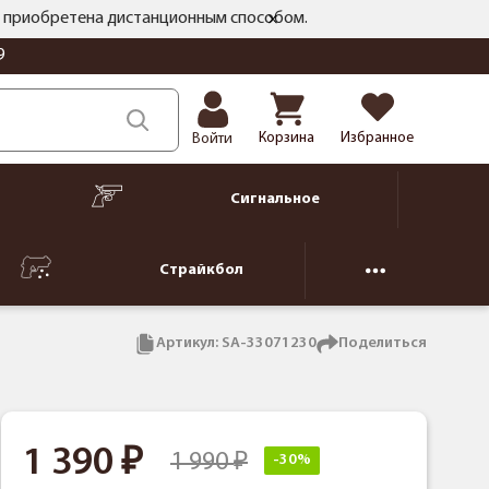
ть приобретена дистанционным способом.
9
Корзина
Избранное
Войти
Сигнальное
Страйкбол
Артикул:
SA-33071230
Поделиться
1 390
1 990
-30%