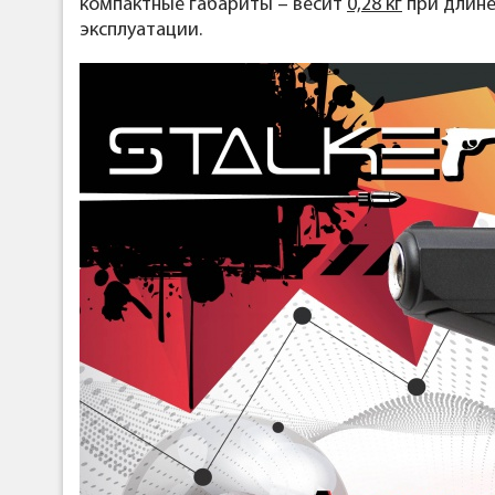
компактные габариты – весит
0,28 кг
при длин
эксплуатации.