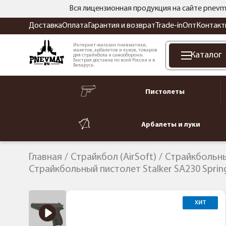
Вся лицензионная продукция на сайте pnevm
Доставка
Оплата
Гарантия и возврат
Trade-in
Опт
Контакт
Интернет-магазин пневматики,
макетов, арбалетов и луков, товаров
Каталог
для страйкбола и самообороны.
Быстрая доставка по всей России и в
Беларусь.
Пистолеты
Арбалеты и луки
Главная
Страйкбол (AirSoft)
Страйкбольн
Страйкбольный пистолет Stalker SA230 Spring
ХИТ