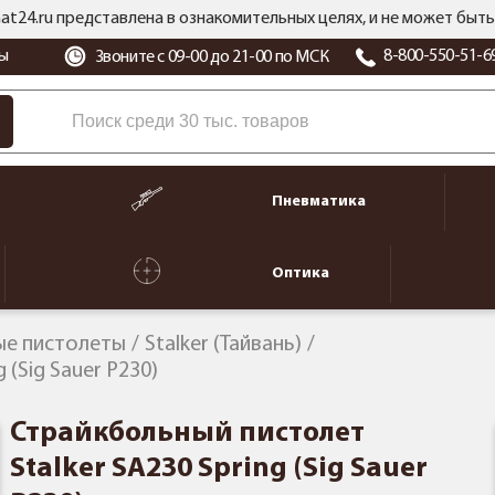
at24.ru представлена в ознакомительных целях, и не может бы
ы
8-800-550-51-6
Звоните с 09-00 до 21-00 по МСК
Пневматика
Оптика
ые пистолеты
Stalker (Тайвань)
 (Sig Sauer P230)
Страйкбольный пистолет
Stalker SA230 Spring (Sig Sauer