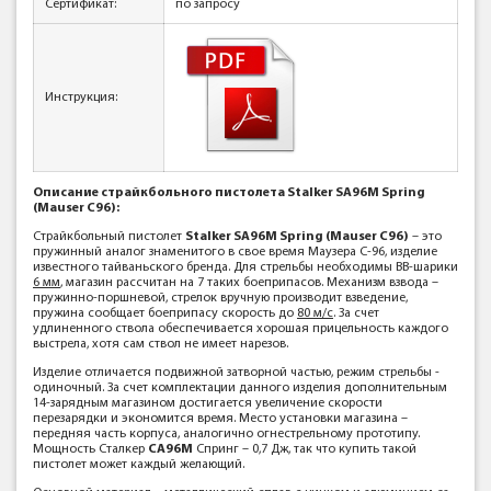
Сертификат:
по запросу
Инструкция:
Описание страйкбольного пистолета Stalker SA96M Spring
(Mauser C96):
Страйкбольный пистолет
Stalker SA96M Spring (Mauser C96)
– это
пружинный аналог знаменитого в свое время Маузера С-96, изделие
известного тайваньского бренда. Для стрельбы необходимы ВВ-шарики
6 мм
, магазин рассчитан на 7 таких боеприпасов. Механизм взвода –
пружинно-поршневой, стрелок вручную производит взведение,
пружина сообщает боеприпасу скорость до
80 м/с
. За счет
удлиненного ствола обеспечивается хорошая прицельность каждого
выстрела, хотя сам ствол не имеет нарезов.
Изделие отличается подвижной затворной частью, режим стрельбы -
одиночный. За счет комплектации данного изделия дополнительным
14-зарядным магазином достигается увеличение скорости
перезарядки и экономится время. Место установки магазина –
передняя часть корпуса, аналогично огнестрельному прототипу.
Мощность Сталкер
СА96М
Спринг – 0,7 Дж, так что купить такой
пистолет может каждый желающий.