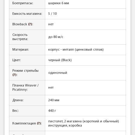
Боеприпасы:
шарики 6 мм
Емкость магазина:
5 / 10
Blowback
(?)
:
нет
Скорость
до 80 м/с
выстрела:
Материал:
корпус - металл (цинковый сплав)
Цвет:
черный (Black)
Режим стрельбы
одиночный
(?)
:
Планка Weaver /
нет
Picatinny:
Длина:
240 мм
Вес:
440 г
пистолет, 2 магазина (короткий и обычный)
Комплектация
(?)
:
инструкция, коробка