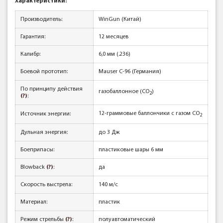
Характеристики:
Производитель:
WinGun (Китай)
Гарантия:
12 месяцев
Калибр:
6,0 мм (.236)
Боевой прототип:
Mauser C-96 (Германия)
По принципу действия
газобаллонное (CO
)
2
(?)
:
12-граммовые баллончики с газом CO
Источник энергии:
2
Дульная энергия:
до 3 Дж
Боеприпасы:
пластиковые шары 6 мм
Blowback
(?)
:
да
Скорость выстрела:
140 м/с
Материал:
пластик
Режим стрельбы
(?)
:
полуавтоматический