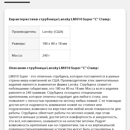
Характеристики струбница Lansky LM010 Super "C" Clamp
:
Производитель:
Lansky (США)
Размеры:
180 х 80 х 18 мм
Масса:
240 г
Описание
струбница Lansky LM010 Super "C" Clamp:
LM010 Super - это отличная струбцина, которая поставляется в разные
страны мира компанией из США. Производителем этих замечательных
изделий является знаменитая фирма Lansky. Струбцина славится
небольшими габаритами, это 180 на 80 на 18 мм. Масса всего изделия
равняется 240 граммам. Струбцина оснащена специальным
креплением, которое отлично подойдет для любого стола, она
позволяет с легкостью произвести заточку любых лезвий. С ее помощью
достигается надежность зажимания ножей на столике или
подоконнике, возможно на верстаке или любой иной поверхности для
работы. Струбцина облегчает работы по заточке ножей, при этом
тратится меньше усилий, достигается комфортность и аккуратность,
это всё, несомненно, сказывается на качестве заточки. Радует
возможность крепления как на горизонтали, так и на вертикальной
поверхности(направляющие устройства могут быть установлены в