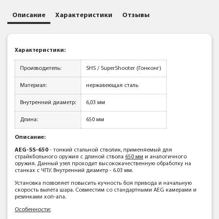
Описание
Характеристики
Отзывы
Характеристики:
Производитель:
SHS / SuperShooter (Гонконг)
Материал:
нержавеющая сталь
Внутренний диаметр:
6,03 мм
Длина:
650 мм
Описание:
AEG-SS-650
- тонкий стальной стволик, применяемый для
страйкбольного оружия с длиной ствола
650 мм
и аналогичного
оружия. Данный узел проходит высококачественную обработку на
станках с ЧПУ. Внутренний диаметр - 6.03 мм.
Установка позволяет повысить кучность боя привода и начальную
скорость вылета шара. Совместим со стандартными AEG камерами и
резинками хоп-апа.
Особенности: