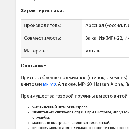
Характеристики:
Производитель:
Арсенал (Россия, г.
Совместимость:
Baikal Иж(МР)-22, И
Материал:
металл
Описание:
Приспособление поджимное (станок, съемник) 
винтовки
. А также, МР-60, Hatsan Alpha, R
МР-512
Преимущества газовой пружины вместо витой:
уменьшенный шум от выстрела;
значительно снижается отдача при выстреле, что увел
стрельбы;
мощность выстрела становится постоянной;
винтовку можно долго держать во взведенном состоя