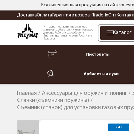
Вся лицензионная продукция на сайте pnevm
Доставка
Оплата
Гарантия и возврат
Trade-in
Опт
Контакт
Интернет-магазин пневматики,
макетов, арбалетов и луков, товаров
Каталог
для страйкбола и самообороны.
Быстрая доставка по всей России и в
Беларусь.
Пистолеты
Арбалеты и луки
Главная
Аксессуары для оружия и тюнинг
Станки (съемники пружины)
Съемник (станок) для установки газовых пруж
ХИТ