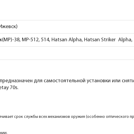
 Ижевск)
ж(МР)-38, МР-512, 514, Hatsan Alpha, Hatsan Striker Alpha,
предназначен для самостоятельной установки или сняти
etay 70s.
ичивает срок службы всех механизмов оружия (особенно оптического при
нии.