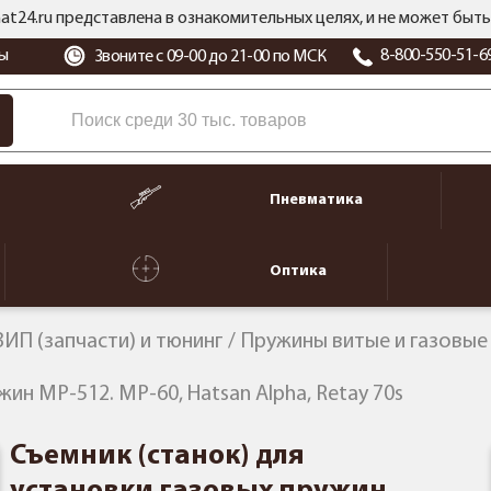
at24.ru представлена в ознакомительных целях, и не может бы
ы
8-800-550-51-6
Звоните с 09-00 до 21-00 по МСК
Пневматика
Оптика
ЗИП (запчасти) и тюнинг
Пружины витые и газовые
ин МР-512. МР-60, Hatsan Alpha, Retay 70s
Съемник (станок) для