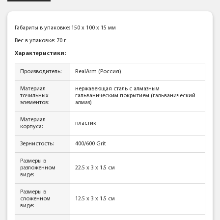
Габариты в упаковке: 150 x 100 x 15 мм
Вес в упаковке: 70 г
Характеристики:
Производитель:
RealArm (Россия)
Материал
нержавеющая сталь с алмазным
точильных
гальваническим покрытием (гальванический
элементов:
алмаз)
Материал
пластик
корпуса:
Зернистость:
400/600 Grit
Размеры в
разложенном
22.5 х 3 х 1.5 см
виде:
Размеры в
сложенном
12.5 х 3 х 1.5 см
виде: