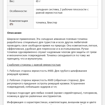
Вес:
65 г
складная система, 2 рабочие плоскости с
Особенности:
разной зернистостью
Комплектация
точилка, блистер
(?)
:
Описание:
Широкое применение. Эта складная алмазная полевая точилка
разработана специально для туристов и всех других любителей
проводить свое свободное время на природе. Она компактная, легкая,
эффективная, удобная для переноски и в использовании. Ручки
точилки одновременно служат надежным чехлом для защиты от грязи
и механических повреждений. Точилка складывается по тому же
принципу, что и мультитулы.
2 рабочие стороны с разной зернистостью:
1. Рабочая сторона зернистость #400. Для грубого шлифования
режущей кромки;
2. Рабочая сторона зернистость #600 (обратная сторона). Для
регулярного придания остроты режущей кромки. Устранение
повреждений, небольших задиров и т.п;
Хорошо подходит для любых ножей (кроме серрейторных), топориков,
ножниц и других различных инструментов.
Информация о характеристиках, комплектации, внешнем виде и цвете