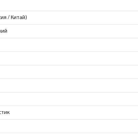
сия / Китай)
кий
стик