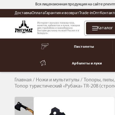
Вся лицензионная продукция на сайте pnevm
Доставка
Оплата
Гарантия и возврат
Trade-in
Опт
Контакт
Интернет-магазин пневматики,
макетов, арбалетов и луков, товаров
Каталог
для страйкбола и самообороны.
Быстрая доставка по всей России и в
Беларусь.
Пистолеты
Арбалеты и луки
Главная
Ножи и мультитулы
Топоры, пилы
Топор туристический «Рубака» TR-208 (строп