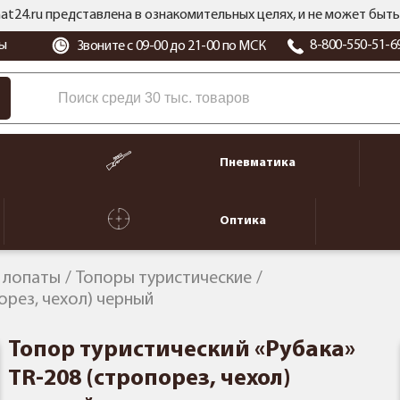
at24.ru представлена в ознакомительных целях, и не может бы
ы
8-800-550-51-6
Звоните с 09-00 до 21-00 по МСК
Пневматика
Оптика
, лопаты
Топоры туристические
орез, чехол) черный
Топор туристический «Рубака»
TR-208 (стропорез, чехол)