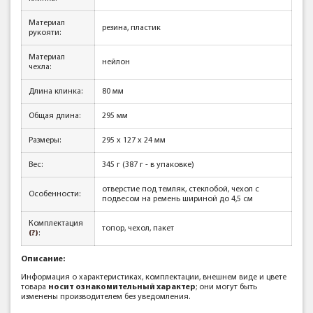
Материал
резина, пластик
рукояти:
Материал
нейлон
чехла:
Длина клинка:
80 мм
Общая длина:
295 мм
Размеры:
295 x 127 x 24 мм
Вес:
345 г (387 г - в упаковке)
отверстие под темляк, стеклобой, чехол с
Особенности:
подвесом на ремень шириной до 4,5 см
Комплектация
топор, чехол, пакет
(?)
:
Описание:
Информация о характеристиках, комплектации, внешнем виде и цвете
товара
носит ознакомительный характер
; они могут быть
изменены производителем без уведомления.