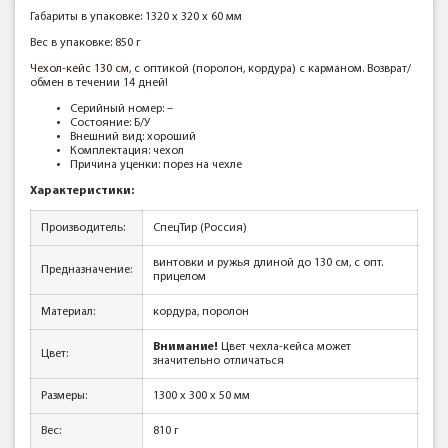
Габариты в упаковке: 1320 x 320 x 60 мм
Вес в упаковке: 850 г
Чехол-кейс 130 см
, с оптикой (поролон, кордура) с карманом. Возврат/
обмен в течении 14 дней!
Серийный номер: –
Состояние: Б/У
Внешний вид: хороший
Комплектация: чехол
Причина уценки: порез на чехле
Характеристики:
Производитель:
СпецТир (Россия)
винтовки и ружья длиной до 130 см, с опт.
Предназначение:
прицелом
Материал:
кордура, поролон
Внимание!
Цвет чехла-кейса может
Цвет:
значительно отличаться
Размеры:
1300 x 300 х 50 мм
Вес:
810 г