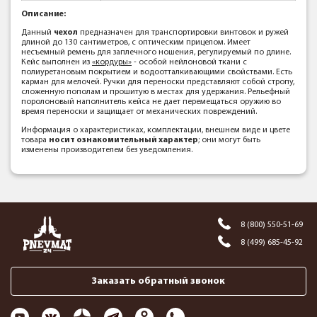
Описание:
Данный
чехол
предназначен для транспортировки винтовок и ружей
длиной до 130 сантиметров, с оптическим прицелом. Имеет
несъемный ремень для заплечного ношения, регулируемый по длине.
Кейс выполнен из
«кордуры»
- особой нейлоновой ткани с
полиуретановым покрытием и водоотталкивающими свойствами. Есть
карман для мелочей. Ручки для переноски представляют собой стропу,
сложенную пополам и прошитую в местах для удержания. Рельефный
поролоновый наполнитель кейса не дает перемещаться оружию во
время переноски и защищает от механических повреждений.
Информация о характеристиках, комплектации, внешнем виде и цвете
товара
носит ознакомительный характер
; они могут быть
изменены производителем без уведомления.
8 (800) 550-51-69
8 (499) 685-45-92
Заказать обратный звонок