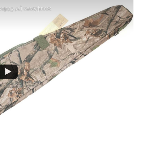
кордура) камуфляж