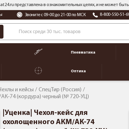
at24.ru представлена в ознакомительных целях, и не может бы
ы
8-800-550-51-6
Звоните с 09-00 до 21-00 по МСК
Пневматика
Оптика
Чехлы и кейсы
СпецТир (Россия)
АК-74 (кордура) черный (№ 720-УЦ)
|Уценка| Чехол-кейс для
охолощенного АКМ/АК-74