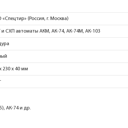
«Спецтир» (Россия, г. Москва)
 и СХП автоматы АКМ, АК-74, АК-74М, АК-103
дура
ный
x 230 х 40 мм
г
, АК-74 и др.