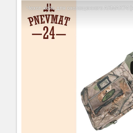
Чехол-кейс для охолощенного АКМАК74 (