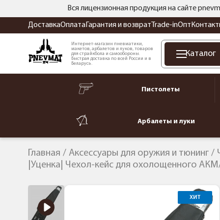
Вся лицензионная продукция на сайте pnevm
Доставка
Оплата
Гарантия и возврат
Trade-in
Опт
Контакт
Интернет-магазин пневматики,
макетов, арбалетов и луков, товаров
Каталог
для страйкбола и самообороны.
Быстрая доставка по всей России и в
Беларусь.
Пистолеты
Арбалеты и луки
Главная
Аксессуары для оружия и тюнинг
|Уценка| Чехол-кейс для охолощенного АКМ/
ХИТ