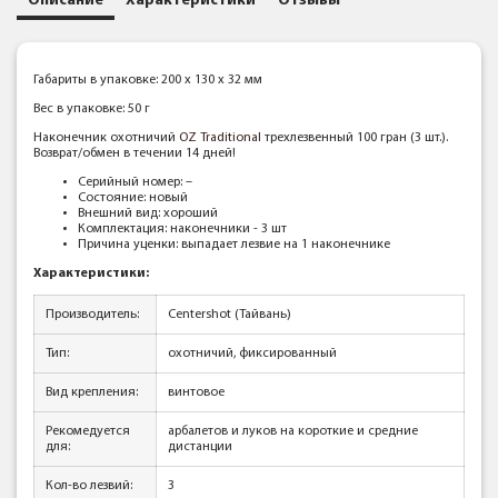
Описание
Характеристики
Отзывы
Габариты в упаковке: 200 x 130 x 32 мм
Вес в упаковке: 50 г
Наконечник охотничий
OZ Traditional
трехлезвенный 100 гран (3 шт.).
Возврат/обмен в течении 14 дней!
Серийный номер: –
Состояние: новый
Внешний вид: хороший
Комплектация: наконечники - 3 шт
Причина уценки: выпадает лезвие на 1 наконечнике
Характеристики:
Производитель:
Centershot (Тайвань)
Тип:
охотничий, фиксированный
Вид крепления:
винтовое
Рекомедуется
арбалетов и луков на короткие и средние
для:
дистанции
Кол-во лезвий:
3