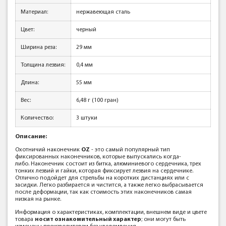
Материал:
нержавеющая сталь
Цвет:
черный
Ширина реза:
29 мм
Толщина лезвия:
0,4 мм
Длина:
55 мм
Вес:
6,48 г (100 гран)
Количество:
3 штуки
Описание:
Охотничий наконечник
OZ
- это самый популярный тип
фиксированных наконечников, которые выпускались когда-
либо. Наконечник состоит из битка, алюминиевого сердечника, трех
тонких лезвий и гайки, которая фиксирует лезвия на сердечнике.
Отлично подойдет для стрельбы на коротких дистанциях или с
засидки. Легко разбирается и чистится, а также легко выбрасывается
после деформации, так как стоимость этих наконечников самая
низкая на рынке.
Информация о характеристиках, комплектации, внешнем виде и цвете
товара
носит ознакомительный характер
; они могут быть