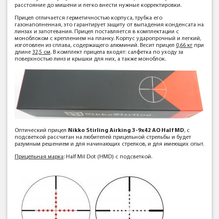
расстояние до мишени и легко внести нужные корректировки.
Прицел отличается герметичностью корпуса, трубка его
газонаполненная, это гарантирует защиту от выпадения конденсата на
линзах и запотевания. Прицел поставляется в комплектации с
моноблоком с креплением на планку. Корпус ударопрочный и легкий,
изготовлен из сплава, содержащего алюминий. Весит прицел
0,66 кг
при
длине
32,5 см
. В комплект прицела входят: салфетка по уходу за
поверхностью линз и крышки для них, а также моноблок.
Оптический прицел
Nikko Stirling Airking 3-9х42 АО Half MD
, с
подсветкой рассчитан на любителей прицельной стрельбы и будет
разумным решением и для начинающих стрелков, и для имеющих опыт.
Прицельная марка
: Half Mil Dot (НМD) с подсветкой.