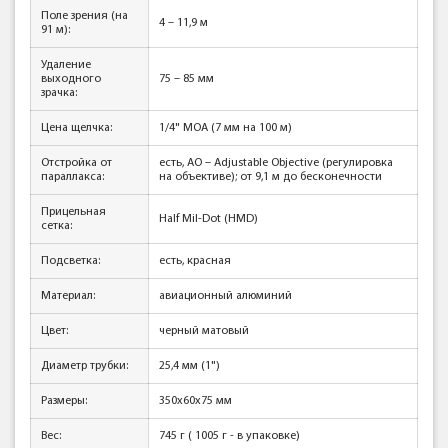
Поле зрения (на
4 – 11,9 м
91 м):
Удаление
выходного
75 – 85 мм
зрачка:
Цена щелчка:
1/4" MOA (7 мм на 100 м)
Отстройка от
есть, AO – Adjustable Objective (регулировка
параллакса:
на объективе); от 9,1 м до бесконечности
Прицельная
Half Mil-Dot (НМD)
сетка:
Подсветка:
есть, красная
Материал:
авиационный алюминий
Цвет:
черный матовый
Диаметр трубки:
25,4 мм (1")
Размеры:
350х60х75 мм
Вес:
745 г ( 1005 г - в упаковке)