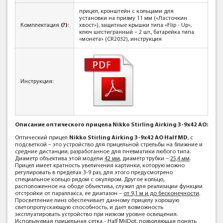
прицел, кронштейн с кольцами для
установки на призму 11 мм («Ласточкин
Комплектация
(?)
:
хвост»), защитные крышки типа «Flip - Up»,
ключ шестигранный – 2 шт., батарейка типа
«монета» (CR2032), инструкция
Инструкция:
Описание оптического прицела Nikko Stirling Airking 3-9x42 AO:
Оптический прицел
Nikko Stirling Airking 3-9х42 АО Half MD
, с
подсветкой – это устройство для прицельной стрельбы на ближние и
средние дистанции, разработанное для пневматики любого типа.
Диаметр объектива этой модели
42 мм
, диаметр трубки –
25,4 мм
.
Прицел имеет кратность увеличения картинки, которую можно
регулировать в пределах 3-9 раз, для этого предусмотрено
специальное кольцо рядом с окуляром. Другое кольцо,
расположенное на ободе объектива, служит для реализации функции
отстройки от параллакса, ее диапазон –
от 9,1 м и до бесконечности
.
Просветление линз обеспечивает данному прицелу хорошую
светопропускающую способность, и дает возможность
эксплуатировать устройство при низком уровне освещения.
Используемая прицельная сетка - Half MilDot, позволяющая понять