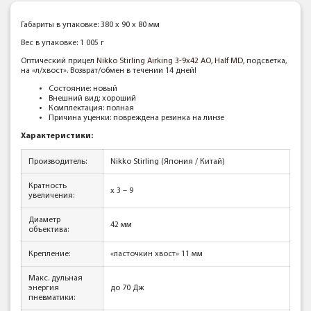
Габариты в упаковке: 380 x 90 x 80 мм
Вес в упаковке: 1 005 г
Оптический прицел
Nikko Stirling Airking 3-9x42 AO, Half MD,
подсветка,
на «л/хвост»
. Возврат/обмен в течении 14 дней!
Состояние: новый
Внешний вид: хороший
Комплектация: полная
Причина уценки: повреждена резинка на линзе
Характеристики
:
Производитель:
Nikko Stirling (Япония / Китай)
Кратность
x 3 – 9
увеличения:
Диаметр
42 мм
объектива:
Крепление:
«ласточкин хвост» 11 мм
Макс. дульная
энергия
до 70 Дж
пневматики: