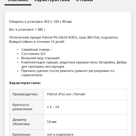
Описание
Характеристики
Отзывы
Габариты в упаковке: 450 x 100 x 80 мм
Вес в упаковке: 1 085 г
Оптический прицел
Patriot P6-24x50 AOEG, грав. Mil-Dot
, подсветка.
Возврат/обмен в течении 14 дней!
Серийный номер: –
Состояние: Б/У
Внешний вид: хороший
Комплектация: прицел, защитные крышки линз, батарейка, фибра
для протирки, инструкция
Причина уценки: после ремонта (ремонт регулировки по
горизонтале)
Характеристики:
Производитель:
Patriot (Россия / Китай)
Кратность
x 6 – 24
увеличения:
Диаметр
50 мм
объектива:
Крепление:
нет в комплекте