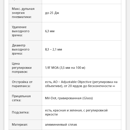
Макс. дульная
энергия
до 25 Дж
пневматики:
Удаление
выходного
6,3 мм
зрачка:
Диаметр
выходного
8,3 – 2,1 мм
зрачка:
Цена
регулировки
1/8' МОА (3,5 мм на 100 м)
поправок:
Отстройка от
есть, AO – Adjustable Objective (регулировка на
параллакса:
объективе), от 20 ярдов до бесконечности ∞
Прицельная
Mil-Dot, гравированная (Glass)
сетка:
есть, красная и зеленая, с регулировкой
Подсветка:
яркости
Материал:
алюминиевый сплав