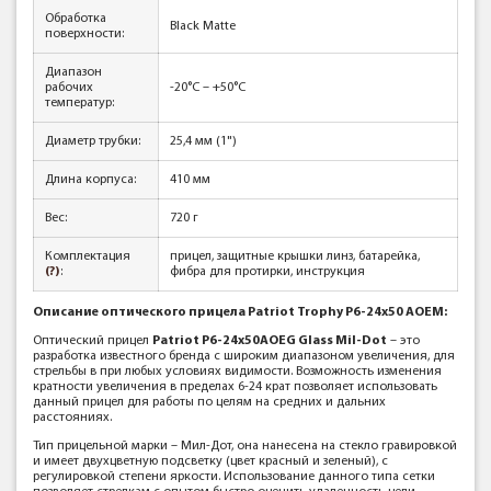
Обработка
Black Matte
поверхности:
Диапазон
рабочих
-20°C – +50°C
температур:
Диаметр трубки:
25,4 мм (1")
Длина корпуса:
410 мм
Вес:
720 г
Комплектация
прицел, защитные крышки линз, батарейка,
(?)
:
фибра для протирки, инструкция
Описание оптического прицела Patriot Trophy P6-24x50 AOEM:
Оптический прицел
Patriot P6-24x50AOEG Glass Mil-Dot
– это
разработка известного бренда с широким диапазоном увеличения, для
стрельбы в при любых условиях видимости. Возможность изменения
кратности увеличения в пределах 6-24 крат позволяет использовать
данный прицел для работы по целям на средних и дальних
расстояниях.
Тип прицельной марки – Мил-Дот, она нанесена на стекло гравировкой
и имеет двухцветную подсветку (цвет красный и зеленый), с
регулировкой степени яркости. Использование данного типа сетки