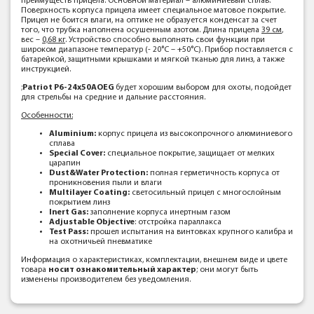
преимуществ прицела. Основной материал – алюминиевый сплав.
Поверхность корпуса прицела имеет специальное матовое покрытие.
Прицел не боится влаги, на оптике не образуется конденсат за счет
того, что трубка наполнена осушенным азотом. Длина прицела
39 см
,
вес –
0,68 кг
. Устройство способно выполнять свои функции при
широком диапазоне температур (- 20°C – +50°C). Прибор поставляется с
батарейкой, защитными крышками и мягкой тканью для линз, а также
инструкцией.
;
Patriot P6-24x50AOEG
будет хорошим выбором для охоты, подойдет
для стрельбы на средние и дальние расстояния.
Особенности:
Aluminium:
корпус прицела из высокопрочного алюминиевого
сплава
Special Cover:
специальное покрытие, защищает от мелких
царапин
Dust&Water Protection:
полная герметичность корпуса от
проникновения пыли и влаги
Multilayer Coating:
светосильный прицел с многослойным
покрытием линз
Inert Gas:
заполнение корпуса инертным газом
Adjustable Objective
: отстройка параллакса
Test Pass:
прошел испытания на винтовках крупного калибра и
на охотничьей пневматике
Информация о характеристиках, комплектации, внешнем виде и цвете
товара
носит ознакомительный характер
; они могут быть
изменены производителем без уведомления.