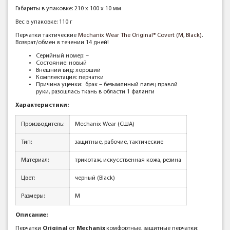
Габариты в упаковке: 210 x 100 x 10 мм
Вес в упаковке: 110 г
Перчатки тактические
Mechanix Wear The Original® Covert (М, Black)
.
Возврат/обмен в течении 14 дней!
Серийный номер: –
Состояние:
новый
Внешний вид: хороший
Комплектация:
перчатки
Причина уценки:
брак – безымянный палец правой
руки, разошлась ткань в области 1 фаланги
Характеристики:
Производитель:
Mechanix Wear (США)
Тип:
защитные, рабочие, тактические
Материал:
трикотаж, искусственная кожа, резина
Цвет:
черный (Black)
Размеры:
M
Описание:
Перчатки
Original
от
Mechanix
комфортные, защитные перчатки;