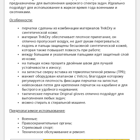
предназначены для выполнения широкого спектра задач. Идеально
подойдут для использование в жаркое время года военными и
охотниками.
Особенности:
перчатки сделаны из комбинации материалов TrekDry и
синтетической кожи;
материал TrekDry обеспечивает плотное прилегание, он
отлично пропускает воздух, не дает рукам перегреваться;
ладонь и пальцы защищены бесшовной синтетической кожей,
которая также повышает ловкость при работе;
между большим и указательным пальцами идет защитный слой
из кожи;
на пальцах кожа прошита двойным швом для лучшей
устойчивости к износу;
на запястье сверху вставка из термопластичной резины (TPR);
манжет оборудован клапаном с Velcro, благодаря которому
регулируется плотность фиксации перчатки на запястье;
нейлоновая петля для крепления перчаток на карабине и для
быстрого и удобного надевания;
тактические перчатки Original gloves отлично подойдут для
выполнения любых задач;
можно стирать в стиральной машине.
Предполагаемое использование:
Военные;
Правоохранительные органы;
Стрелковый спорт;
Техническое обслуживание и ремонт.