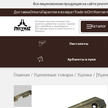
Вся лицензионная продукция на сайте pnevm
Доставка
Оплата
Гарантия и возврат
Trade-in
Опт
Контакт
Интернет-магазин пневматики,
макетов, арбалетов и луков, товаров
Каталог
для страйкбола и самообороны.
Быстрая доставка по всей России и в
Беларусь.
Пистолеты
Арбалеты и луки
Главная
Уцененные товары
Уценка
|Уцен