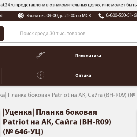
at24.ru представлена в ознакомительных целях, и не может бы
ы
8-800-550-51-6
Звоните с 09-00 до 21-00 по МСК
Пневматика
Оптика
ка| Планка боковая Patriot на АК, Сайга (BH-R09) (№
|Уценка| Планка боковая
Patriot на АК, Сайга (BH-R09)
(№ 646-УЦ)