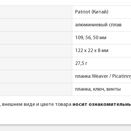
Patriot (Китай)
алюминиевый сплав
109, 56, 50 мм
122 х 22 х 8 мм
27,5 г
планка Weaver / Picatinn
планка, ключ, винты
, внешнем виде и цвете товара
носит ознакомительны