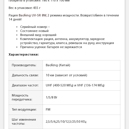
Габариты в упаковке: 180 x 110 x 100 мм
Вес в упаковке: 455 г
Рация
Baofeng UV-5R 8W
, 2 режима мощности. Возврат/обмен в течении
14 дней!
Серийный номер: –
Состояние: новый
Внешний вид: хороший
Комплектация: рация, антенна, аккумулятор, зарядное
устройство, гарнитура, клипса, ремешок на руку, инструкция
Причина уценки: батарея не заряжается
Характеристики:
Производитель:
Baofeng (Китай)
Дальность связи:
10 км (зависит от условий)
Диапазон частот:
UHF (400-520 МГц) и VHF (136-174 МГц)
Мощность
1/5/8 Вт
передатчика:
Тип модуляции:
FM
Шаг изменения
2,5/5/6,25/10/12,5/25/50 КГц
частоты: