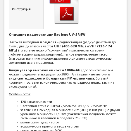
Инструкция:
Описание радиостанции Baofeng UV-5R 8W:
Высокая выходная
мощность
радиостанции (радиус действия до
15км), два диапазона частот
UHF (400-520 МГц) и VHF (136-174
МГц)
(то есть ее можно "коннектить" практически со всеми
любительскими радиостанциями), легкое переключение частот
благодаря наличию информационного дисплея с возможностью
изменения цвета подсветки.
Аккумулятор высокой емкости 1800mAh
(дополнительно мы
можем предложить аккумулятор 3800mAh!), приятные мелочи в
виде
светодиодного фонарика и FM-приемника
, богатый
комплект поставки и, конечно, цена как на радиостанцию, так и на
аксессуары к ней.
Особенности:
128 каналов памяти
Частотная сетка с шагом 2,5/5/6,25/10/12,5/20/25/50KHz
заявленная выходная мощность: 7Вт (UHF) и 8Вт (VHF) с двумя
уровнями мощности HI/LOW (фактическая мощность может
быть ниже заявленной в пределах 25-30%)
мониторинг двух частот
возможность прямого ввода частоты
голосовая активация VOX