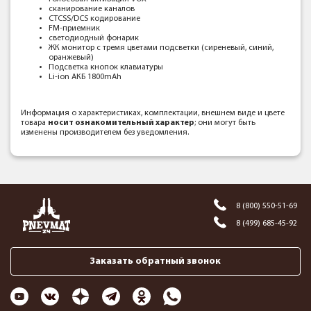
сканирование каналов
CTCSS/DCS кодирование
FM-приемник
светодиодный фонарик
ЖК монитор с тремя цветами подсветки (сиреневый, синий,
оранжевый)
Подсветка кнопок клавиатуры
Li-ion АКБ 1800mAh
Информация о характеристиках, комплектации, внешнем виде и цвете
товара
носит ознакомительный характер
; они могут быть
изменены производителем без уведомления.
8 (800) 550-51-69
8 (499) 685-45-92
Заказать обратный звонок