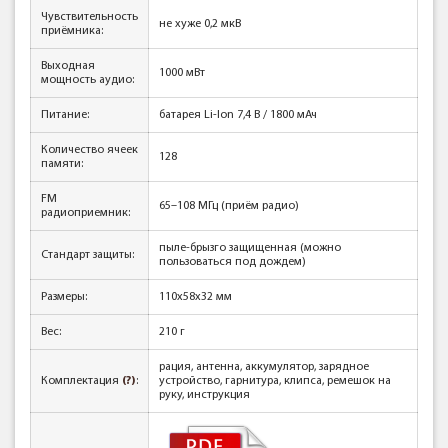
Чувствительность
не хуже 0,2 мкВ
приёмника:
Выходная
1000 мВт
мощность аудио:
Питание:
батарея Li-Ion 7,4 В / 1800 мАч
Количество ячеек
128
памяти:
FM
65–108 МГц (приём радио)
радиоприемник:
пыле-брызго защищенная (можно
Стандарт защиты:
пользоваться под дождем)
Размеры:
110х58х32 мм
Вес:
210 г
рация, антенна, аккумулятор, зарядное
Комплектация
(?)
:
устройство, гарнитура, клипса, ремешок на
руку, инструкция