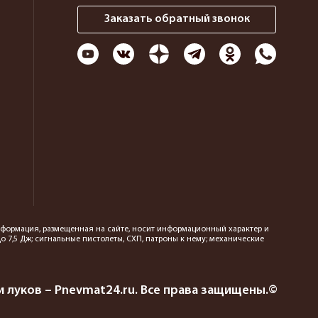
Заказать обратный звонок
 информация, размещенная на сайте, носит информационный характер и
 7,5 Дж; сигнальные пистолеты, СХП, патроны к нему; механические
 луков – Pnevmat24.ru. Все права защищены.©