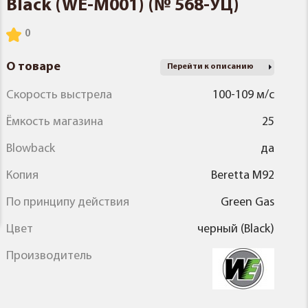
Black (WE-M001) (№ 568-УЦ)
О товаре
Перейти к описанию
Скорость выстрела
100-109 м/с
Ёмкость магазина
25
Blowback
да
Копия
Beretta M92
По принципу действия
Green Gas
Цвет
черный (Black)
Производитель