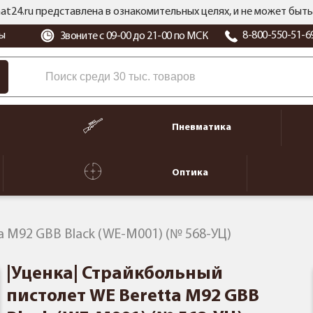
at24.ru представлена в ознакомительных целях, и не может бы
ы
8-800-550-51-6
Звоните с 09-00 до 21-00 по МСК
Пневматика
Оптика
a M92 GBB Black (WE-M001) (№ 568-УЦ)
|Уценка| Страйкбольный
пистолет WE Beretta M92 GBB