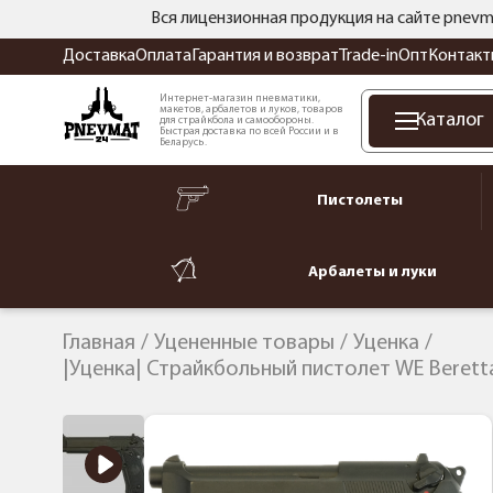
Вся лицензионная продукция на сайте pnevm
Доставка
Оплата
Гарантия и возврат
Trade-in
Опт
Контакт
Интернет-магазин пневматики,
макетов, арбалетов и луков, товаров
Каталог
для страйкбола и самообороны.
Быстрая доставка по всей России и в
Беларусь.
Пистолеты
Арбалеты и луки
Главная
Уцененные товары
Уценка
|Уценка| Страйкбольный пистолет WE Berett