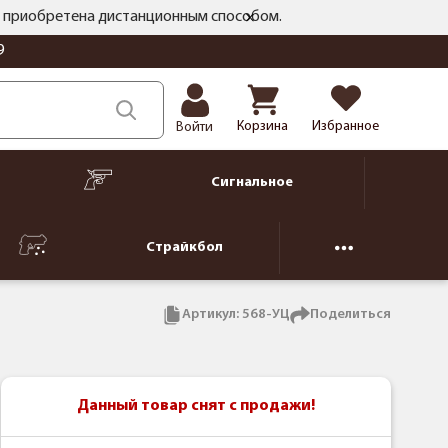
ть приобретена дистанционным способом.
9
Корзина
Избранное
Войти
Сигнальное
Страйкбол
Артикул:
568-УЦ
Поделиться
Данный товар снят с продажи!