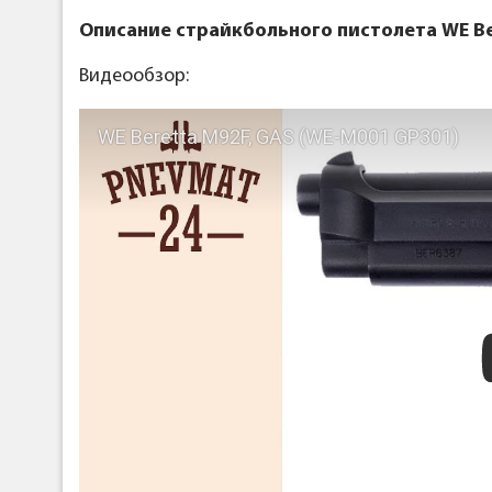
Описание страйкбольного пистолета WE Ber
Видеообзор:
WE Beretta M92F, GAS (WE-M001 GP301)