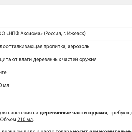
О «НПФ Аксиома» (Россия, г. Ижевск)
доотталкивающая пропитка, аэрозоль
щита от влаги деревянных частей оружия
нге
0 мл
ля нанесения на
деревянные части оружия
, требующ
. Объем
210 мл
.
, внешнем виде и цвете товара
носит ознакомительны