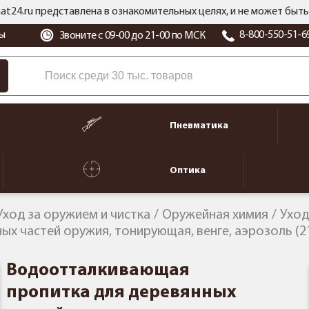
at24.ru представлена в ознакомительных целях, и не может бы
ы
8-800-550-51-6
Звоните с 09-00 до 21-00 по МСК
Пневматика
Оптика
Уход за оружием и чистка
Оружейная химия
Уход
х частей оружия, тонирующая, венге, аэрозоль (2
Водоотталкивающая
пропитка для деревянных