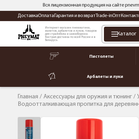
Вся лицензионная продукция на сайте pnevm
Доставка
Оплата
Гарантия и возврат
Trade-in
Опт
Контакт
Интернет-магазин пневматики,
макетов, арбалетов и луков, товаров
Каталог
для страйкбола и самообороны.
Быстрая доставка по всей России и в
Беларусь.
Пистолеты
Арбалеты и луки
Главная
Аксессуары для оружия и тюнинг
Водоотталкивающая пропитка для деревянны