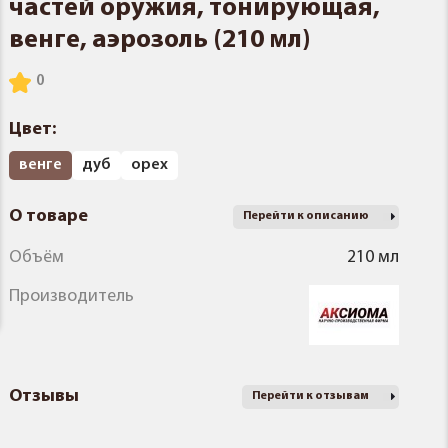
частей оружия, тонирующая,
венге, аэрозоль (210 мл)
Цвет:
венге
дуб
орех
О товаре
Перейти к описанию
Объём
210 мл
Производитель
Отзывы
Перейти к отзывам