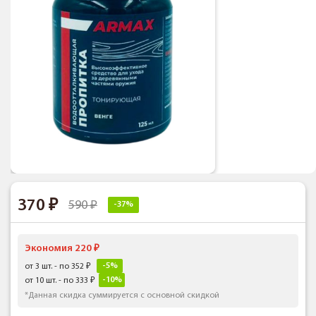
370
590
-37%
Экономия 220
-5%
от 3 шт. - по 352
-10%
от 10 шт. - по 333
*Данная скидка суммируется с основной скидкой