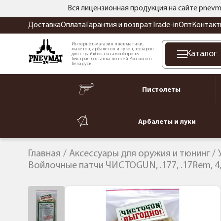
Вся лицензионная продукция на сайте pnevm
Доставка
Оплата
Гарантия и возврат
Trade-in
Опт
Контакт
Интернет-магазин пневматики,
макетов, арбалетов и луков, товаров
Каталог
для страйкбола и самообороны.
Быстрая доставка по всей России и в
Беларусь.
Пистолеты
Арбалеты и луки
Главная
Аксессуары для оружия и тюнинг
Войлочные патчи ЧИСТОGUN, .177, .17Rem, 4,