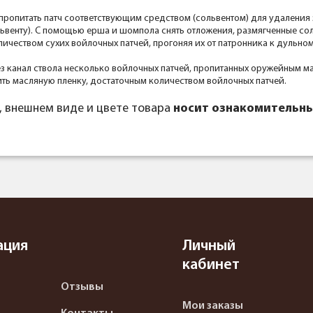
пропитать патч соответствующим средством (сольвентом) для удаления 
львенту). С помощью ерша и шомпола снять отложения, размягченные сол
еством сухих войлочных патчей, прогоняя их от патронника к дульному
рез канал ствола несколько войлочных патчей, пропитанных оружейным
ить масляную пленку, достаточным количеством войлочных патчей.
, внешнем виде и цвете товара
носит ознакомительны
ация
Личный
кабинет
Отзывы
Мои заказы