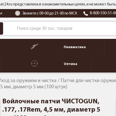
at24.ru представлена в ознакомительных целях, и не может бы
ы
8-800-550-51-6
Звоните с 09-00 до 21-00 по МСК
Пневматика
Оптика
Уход за оружием и чистка
Патчи для чистки оружи
5 мм, диаметр 5 мм (100 штук)
Войлочные патчи ЧИСТОGUN,
.177, .17Rem, 4,5 мм, диаметр 5