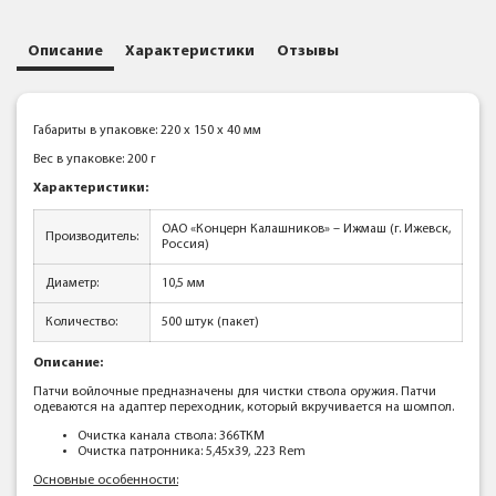
Описание
Характеристики
Отзывы
Габариты в упаковке: 220 x 150 x 40 мм
Вес в упаковке: 200 г
Характеристики:
ОАО «Концерн Калашников» – Ижмаш (г. Ижевск,
Производитель:
Россия)
Диаметр:
10,5 мм
Количество:
500 штук (пакет)
Описание:
Патчи войлочные предназначены для чистки ствола оружия. Патчи
одеваются на адаптер переходник, который вкручивается на шомпол.
Очистка канала ствола: 366ТКМ
Очистка патронника: 5,45x39, .223 Rem
Основные особенности: