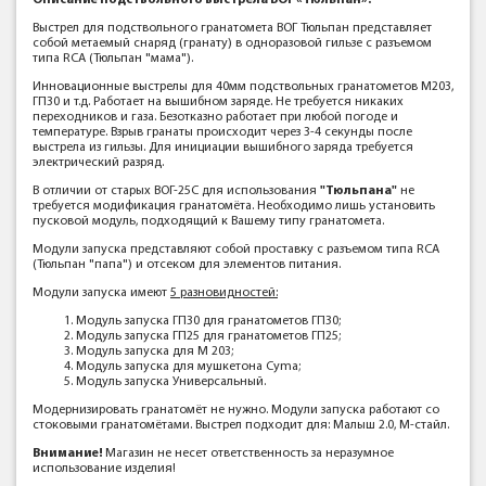
Описание подствольного выстрела ВОГ «Тюльпан»:
Выстрел для подствольного гранатомета ВОГ Тюльпан представляет
собой метаемый снаряд (гранату) в одноразовой гильзе с разъемом
типа RCA (Тюльпан "мама").
Инновационные выстрелы для 40мм подствольных гранатометов М203,
ГП30 и т.д. Работает на вышибном заряде. Не требуется никаких
переходников и газа. Безотказно работает при любой погоде и
температуре. Взрыв гранаты происходит через 3-4 секунды после
выстрела из гильзы. Для инициации вышибного заряда требуется
электрический разряд.
В отличии от старых ВОГ-25С для использования
"Тюльпана"
не
требуется модификация гранатомёта. Необходимо лишь установить
пусковой модуль, подходящий к Вашему типу гранатомета.
Модули запуска представляют собой проставку с разъемом типа RCA
(Тюльпан "папа") и отсеком для элементов питания.
Модули запуска имеют
5 разновидностей:
Модуль запуска ГП30 для гранатометов ГП30;
Модуль запуска ГП25 для гранатометов ГП25;
Модуль запуска для М 203;
Модуль запуска для мушкетона Cyma;
Модуль запуска Универсальный.
Модернизировать гранатомёт не нужно. Модули запуска работают со
стоковыми гранатомётами. Выстрел подходит для: Малыш 2.0, М-стайл.
Внимание!
Магазин не несет ответственность за неразумное
использование изделия!