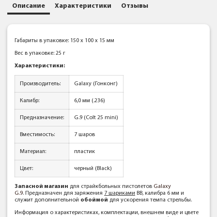
Описание
Характеристики
Отзывы
Габариты в упаковке: 150 x 100 x 15 мм
Вес в упаковке: 25 г
Характеристики:
Производитель:
Galaxy (Гонконг)
Калибр:
6,0 мм (.236)
Предназначение:
G.9 (Colt 25 mini)
Вместимость:
7 шаров
Материал:
пластик
Цвет:
черный (Black)
Запасной магазин
для страйкбольных пистолетов
Galaxy
G.9
. Предназначен для заряжения
7 шариками
ВВ, калибра 6 мм и
служит дополнительной
обоймой
для ускорения темпа стрельбы.
Информация о характеристиках, комплектации, внешнем виде и цвете