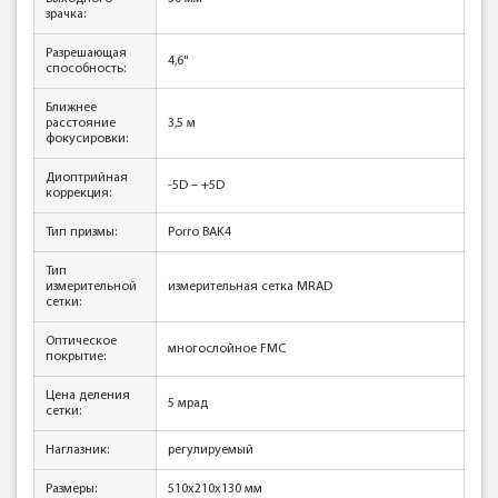
зрачка:
Разрешающая
4,6"
способность:
Ближнее
расстояние
3,5 м
фокусировки:
Диоптрийная
-5D – +5D
коррекция:
Тип призмы:
Porro BAK4
Тип
измерительной
измерительная сетка MRAD
сетки:
Оптическое
многослойное FMC
покрытие:
Цена деления
5 мрад
сетки:
Наглазник:
регулируемый
Размеры:
510x210x130 мм