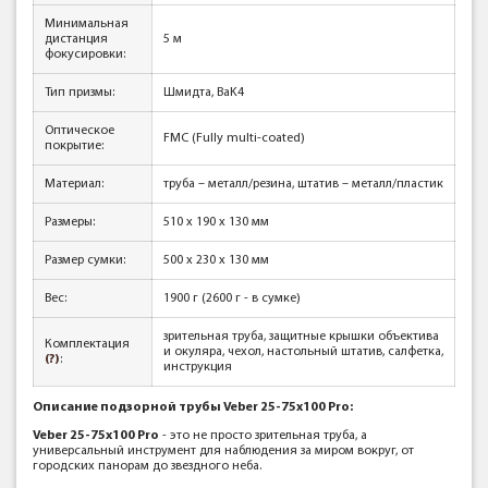
Минимальная
дистанция
5 м
фокусировки:
Тип призмы:
Шмидта, BaK4
Оптическое
FMC (Fully multi-coated)
покрытие:
Материал:
труба – металл/резина, штатив – металл/пластик
Размеры:
510 х 190 х 130 мм
Размер сумки:
500 х 230 х 130 мм
Вес:
1900 г (2600 г - в сумке)
зрительная труба, защитные крышки объектива
Комплектация
и окуляра, чехол, настольный штатив, салфетка,
(?)
:
инструкция
Описание подзорной трубы Veber 25-75x100 Pro:
Veber 25-75x100 Pro
- это не просто зрительная труба, а
универсальный инструмент для наблюдения за миром вокруг, от
городских панорам до звездного неба.