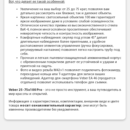
Вот, что делает ее такой особенной:
Увеличение на ваш выбор: от 25 до 75 крат, позволяя вам
детально рассмотреть как близкие, так и далекие объекты.
Яркая картинка: светосильный объектив 100 мм гарантирует
яркое изображение даже в условиях слабой освещенности.
Оптическое качество: призмы из высококачественного стекла
BaK-4, полное многослойное просветление обеспечивают
невероятную четкость и контрастность изображения.
Комфортные наблюдения: окуляр под углом 45° делает
длительные наблюдения более приятными, а удобное
расположение элементов управления (ручка фокусировки,
регулируемый наглазник) позволяет легко настроить трубу под
себя.
Прочная и легкая: пылевлагозащищенный алюминиевый корпус
с обрезиненным покрытием делает ее устойчивой к ударам и
приятной на ощупь.
Фото и видео: резьба M42×1 позволяет подключить фотокамеру,
переходные кольца или Т-адаптеры для записи ваших
наблюдений. Адаптер для смартфона Veber EA 46 (продается
отдельно) позволит использовать телефон для съемки.
Veber 25-75x100 Pro
- это не просто инструмент, а ваш путеводитель в
мир красоты и открытий.
Информация о характеристиках, комплектации, внешнем виде и цвете
товара
носит ознакомительный характер
; они могут быть
изменены производителем без уведомления.