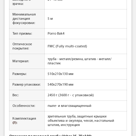
зрачка:
Минимальная
дистанция
5 м
фокусировки:
Тип призмы:
Porro Bak4
Оптическое
FMC (Fully multi-coated)
покрытие:
труба - металл/резина, штатив - металл/
Материал:
пластик
Размеры:
510x210x130 мм
Размер упаковки:
540х270х190 мм
Вес:
2450 г (3600 г - с упаковкой)
Особенности:
пыле- и влагозащищенный
зрительная труба, защитные крышки
Комплектация
объектива и окуляра, чехол, настольный
(?)
:
штатив, инструкция