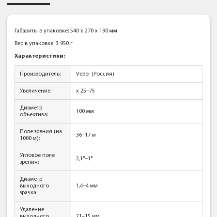
Габариты в упаковке: 540 x 270 x 190 мм
Вес в упаковке: 3 950 г
Характеристики:
Производитель:
Veber (Россия)
Увеличение:
x 25–75
Диаметр
100 мм
объектива:
Поле зрения (на
36–17 м
1000 м):
Угловое поле
2,1°–1°
зрения:
Диаметр
выходного
1,4–4 мм
зрачка:
Удаление
выходного
21–15 мм